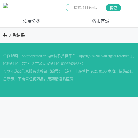
搜索
疾病分类
省市区域
共
0
条结果
合作邮箱：
bd@hopemed.cn
临床试验招募平台 Copyright ©2015 all rights reserved.
京
ICP备14011776号-3 京公网安备11010602202033号
互联网药品信息服务资格证书编号：（京）-非经营性-2021-0160 本站只做药品信
息展示，不销售任何药品，用药请遵循医嘱