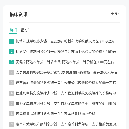
更多>
临床资讯
热门
最新
1
帕博利珠单抗多少钱一支2026？帕博利珠单抗纳入医保了吗2026？
2
达必妥生物制剂多少钱一针2026年？市场上达必妥的价格为3160元/支左右
3
安健宁阿达木单抗一针多少钱?阿达木单抗一针价格在3000元左右
4
安罗替尼价格2026是多少钱?安罗替尼靶向药价格一般在2000元左右
5
泽布替尼胶囊2026多少钱一盒？泽布替尼胶囊的价格为5000元左右一盒
6
信迪利单抗免疫治疗多少钱一支？信迪利单抗免疫治疗的价格约为2843元一支
7
依洛尤单抗注射多少钱一支？依洛尤单抗的价格一般在500元到1000元之间一支
8
司美格鲁肽减肥针多少钱一针？司美格鲁肽2026价格
9
度普利尤单抗注射剂多少钱一支？度普利尤单抗一支价格约为3160元