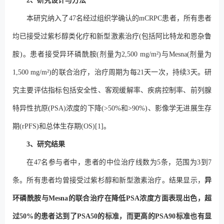
2、研究设计与方法
本研究纳入了47名经过组织学确认的mCRPC患者，所有患者
均已接受过紫杉醇类化疗和新型激素治疗(包括阿比特龙和恩杂鲁
胺)。患者接受异环磷酰胺(剂量为2,500 mg/m²)与Mesna(剂量为
1,500 mg/m²)的联合治疗，治疗周期为每21天一次，持续3天。研
究主要评估指标包括安全性、客观缓解率、疾病控制率、前列腺
特异性抗原(PSA)浓度的下降(>50%和>90%)、影像学无进展生存
期(rPFS)和总体生存期(OS)[1]。
3、研究结果
在47名参与者中，患者的中位治疗线数为5条，范围为3到7
条。所有患者均曾接受过紫杉醇和新型激素治疗。结果显示，
异
环磷酰胺与Mesna的联合治疗在降低PSA浓度方面表现出色，超
过50%的患者达到了PSA50的标准，而更高的PSA90标准也有显