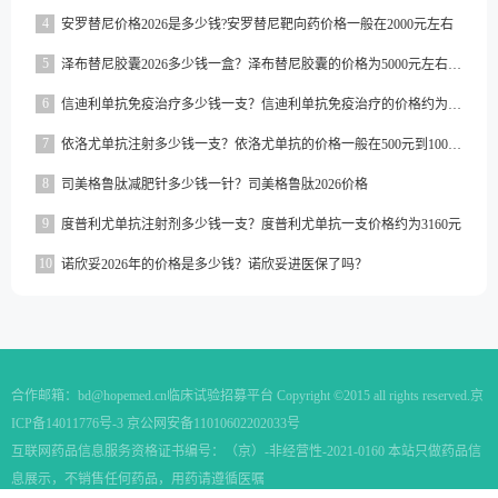
4
安罗替尼价格2026是多少钱?安罗替尼靶向药价格一般在2000元左右
5
泽布替尼胶囊2026多少钱一盒？泽布替尼胶囊的价格为5000元左右一盒
6
信迪利单抗免疫治疗多少钱一支？信迪利单抗免疫治疗的价格约为2843元一支
7
依洛尤单抗注射多少钱一支？依洛尤单抗的价格一般在500元到1000元之间一支
8
司美格鲁肽减肥针多少钱一针？司美格鲁肽2026价格
9
度普利尤单抗注射剂多少钱一支？度普利尤单抗一支价格约为3160元
10
诺欣妥2026年的价格是多少钱？诺欣妥进医保了吗？
合作邮箱：
bd@hopemed.cn
临床试验招募平台 Copyright ©2015 all rights reserved.
京
ICP备14011776号-3 京公网安备11010602202033号
互联网药品信息服务资格证书编号：（京）-非经营性-2021-0160 本站只做药品信
息展示，不销售任何药品，用药请遵循医嘱