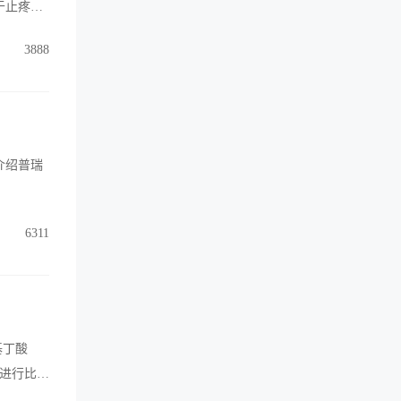
于止疼药
者的治疗
3888
介绍普瑞
6311
基丁酸
物进行比较