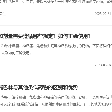
者的生活质量。近年来，普瑞巴林作为一种神经病理性疼痛治疗药物，属
本节将重点评估一天一次的缓释普瑞巴林(PR)对糖尿病周围神经病变患
2025-07-31
医生
和剂量需要遵循哪些规定？如何正确使用？
lin)是一种治疗癫痫、神经痛、焦虑和失眠等神经系统疾病的药物。下面将详细
，以及如何正确使用。
2023-05-04
瑞巴林与其他类似药物的区别和优势
lin)是一种用于治疗癫痫、焦虑症和神经痛等疾病的药物。它属于一类称为γ-氨
物，可以减轻神经系统的活性，从而缓解疼痛和其他症状。在与其他类似药
独特的优势。