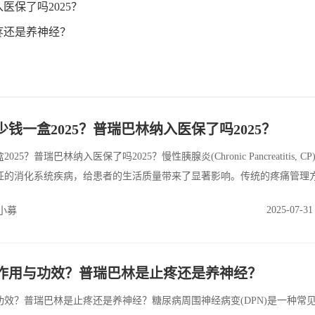
医保了吗2025？
疼还是养神经？
钱一盒2025？普瑞巴林纳入医保了吗2025？
？普瑞巴林纳入医保了吗2025？慢性胰腺炎(Chronic Pancreatitis, C
征的消化系统疾病，给患者的生活质量带来了显著影响。传统的疼痛管理
外科手术等，但对于某些患者，疼痛控制仍然不够理想。近年来，加巴喷
2025-07-31
小募
辅助治疗的潜力逐渐受到关注。本文将重点探讨普瑞巴林在慢性胰腺炎患
的影响。
作用与功效？普瑞巴林是止疼还是养神经？
效？普瑞巴林是止疼还是养神经？糖尿病周围神经病变(DPN)是一种常