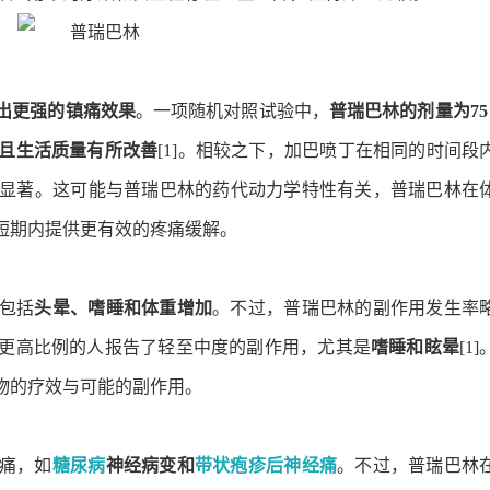
出更强的镇痛效果
。一项随机对照试验中，
普瑞巴林的剂量为75
且生活质量有所改善
[1]。相较之下，加巴喷丁在相同的时间段
显著。这可能与普瑞巴林的药代动力学特性有关，普瑞巴林在
短期内提供更有效的疼痛缓解。
包括
头晕、嗜睡和体重增加
。不过，普瑞巴林的副作用发生率
更高比例的人报告了轻至中度的副作用，尤其是
嗜睡和眩晕
[1
物的疗效与可能的副作用。
痛，如
糖尿病
神经病变和
带状疱疹后神经痛
。不过，普瑞巴林