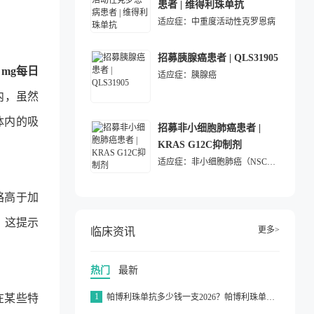
患者 | 维得利珠单抗
适应症：
中重度活动性克罗恩病
招募胰腺癌患者 | QLS31905
 mg每日
适应症：
胰腺癌
内，虽然
体内的吸
招募非小细胞肺癌患者 |
KRAS G12C抑制剂
适应症：
非小细胞肺癌（NSCLC）
略高于加
]。这提示
更多>
临床资讯
热门
最新
1
在某些特
帕博利珠单抗多少钱一支2026？帕博利珠单抗纳入医保了吗2026？