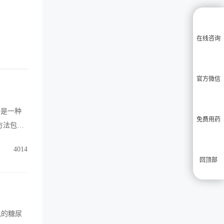
在线咨询
官方微信
P)是一种
免费用药
方法包括
丁类药
4014
者中的应
回顶部
见的糖尿