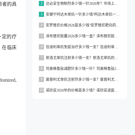
2
患者的具
达必妥生物制剂多少钱一针2026年？市场上达必妥的价格为3160元/支左右
3
安健宁阿达木单抗一针多少钱?阿达木单抗一针价格在3000元左右
4
安罗替尼价格2026是多少钱?安罗替尼靶向药价格一般在2000元左右
5
一定的疗
泽布替尼胶囊2026多少钱一盒？泽布替尼胶囊的价格为5000元左右一盒
6
，在临床
信迪利单抗免疫治疗多少钱一支？信迪利单抗免疫治疗的价格约为2843元一支
7
依洛尤单抗注射多少钱一支？依洛尤单抗的价格一般在500元到1000元之间一支
8
司美格鲁肽减肥针多少钱一针？司美格鲁肽2026价格
9
ndomized,
度普利尤单抗注射剂多少钱一支？度普利尤单抗一支价格约为3160元
10
诺欣妥2026年的价格是多少钱？诺欣妥进医保了吗？