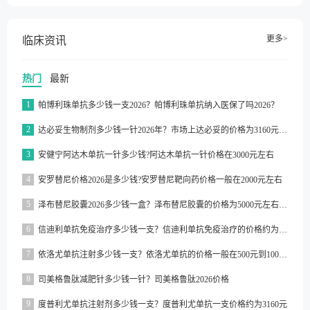
更多>
临床资讯
热门
最新
1
帕博利珠单抗多少钱一支2026？帕博利珠单抗纳入医保了吗2026？
2
达必妥生物制剂多少钱一针2026年？市场上达必妥的价格为3160元/支左右
3
安健宁阿达木单抗一针多少钱?阿达木单抗一针价格在3000元左右
4
安罗替尼价格2026是多少钱?安罗替尼靶向药价格一般在2000元左右
5
泽布替尼胶囊2026多少钱一盒？泽布替尼胶囊的价格为5000元左右一盒
6
信迪利单抗免疫治疗多少钱一支？信迪利单抗免疫治疗的价格约为2843元一支
7
依洛尤单抗注射多少钱一支？依洛尤单抗的价格一般在500元到1000元之间一支
8
司美格鲁肽减肥针多少钱一针？司美格鲁肽2026价格
9
度普利尤单抗注射剂多少钱一支？度普利尤单抗一支价格约为3160元