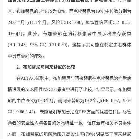
加替尼在无进展生存期(PFS)方面显著优于克唑替尼
。具体而
言，布加替尼的3年PFS为43%，而克唑替尼为19%(中位数分别为
24.0个月与11.1个月，风险比HR=0.48，95%置信区间CI：0.35-
0.66)[1]。此外，布加替尼在脑转移患者中显示出生存获益
(HR=0.43，95% CI：0.21-0.89)，这提示其可能在特定患者群体
中具有更好的疗效。
2、布加替尼与阿来替尼的比较
在ALTA-3试验中，布加替尼与阿来替尼在克唑替尼治疗后病
情进展的ALK阳性NSCLC患者中进行了比较。结果显示，布加替
尼的中位PFS为19.3个月，而阿来替尼为19.2个月(HR=0.97，95%
CI：0.66-1.42)，未能证明布加替尼在PFS方面的优越性[2]。尽管
两者的安全性均与各自的药物特征一致，但在治疗相关不良事件
方面，布加替尼的肌酸激酶升高发生率(70%)明显高于阿来替尼