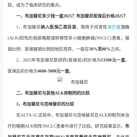
较，成为了临床研究的重点。
一、布加替尼多少钱一盒2025？布加替尼医保后价格2025？
1、布加替尼
纳入医保乙类目录
，限用于间变性
淋巴瘤
激酶
(ALK)阳性的局部晚期或转移性非小细胞肺癌(NSCLC)患者。报
销比例：医保报销比例因地区而异，一般在
50%至80%
之间。
2、2025年布加替尼原研药(医保前)的价格为
13500元一盒
，
医保后的价格为
4600-5000元一盒
。
二、布加替尼与其他ALK抑制剂的比较
1、布加替尼与克唑替尼的比较
在ALTA-1L试验中，布加替尼与克唑替尼在ALK抑制剂未治
疗的晚期ALK阳性NSCLC患者中进行了比较。研究结果显示，
布