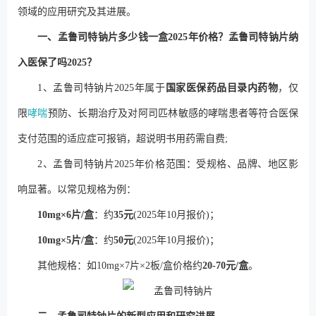
领域的应用研究及其进展。
一、孟鲁司特钠片多少钱一盒2025年价格？孟鲁司特钠片纳
入医保了吗2025？
1、孟鲁司特钠片2025年属于
国家医保药品目录内药物
，仅
限
哮喘
预防、长期治疗及对阿司匹林敏感的哮喘患者等符合医保
支付范围的适应症可报销，超说明书用药需自费;
2、孟鲁司特钠片2025年价格范围：受规格、品牌、地区影
响显著。以常见规格为例：
10mg×6片/盒
：约
35元
(2025年10月报价)；
10mg×5片/盒
：约
50元
(2025年10月报价)；
其他规格：如10mg×7片×2板/盒价格约
20-70元/盒
。