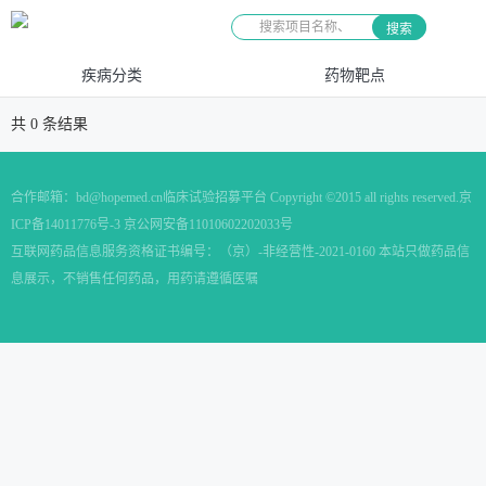
搜索
疾病分类
药物靶点
共
0
条结果
合作邮箱：
bd@hopemed.cn
临床试验招募平台 Copyright ©2015 all rights reserved.
京
ICP备14011776号-3 京公网安备11010602202033号
互联网药品信息服务资格证书编号：（京）-非经营性-2021-0160 本站只做药品信
息展示，不销售任何药品，用药请遵循医嘱