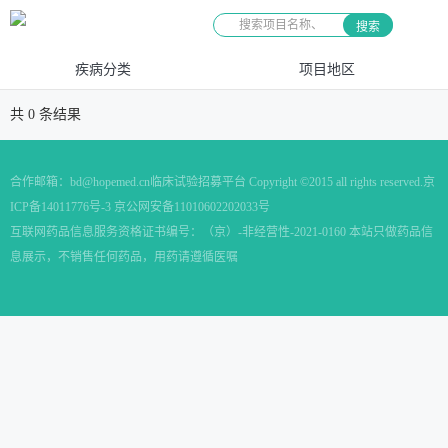
搜索
疾病分类
项目地区
共
0
条结果
合作邮箱：
bd@hopemed.cn
临床试验招募平台 Copyright ©2015 all rights reserved.
京
ICP备14011776号-3 京公网安备11010602202033号
互联网药品信息服务资格证书编号：（京）-非经营性-2021-0160 本站只做药品信
息展示，不销售任何药品，用药请遵循医嘱