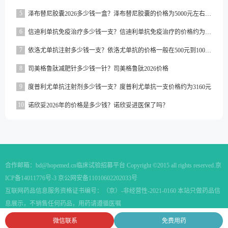
5
泽布替尼胶囊2026多少钱一盒？泽布替尼胶囊的价格为5000元左右一盒
6
信迪利单抗免疫治疗多少钱一支？信迪利单抗免疫治疗的价格约为2843元一支
7
依洛尤单抗注射多少钱一支？依洛尤单抗的价格一般在500元到1000元之间一支
8
司美格鲁肽减肥针多少钱一针？司美格鲁肽2026价格
9
度普利尤单抗注射剂多少钱一支？度普利尤单抗一支价格约为3160元
10
诺欣妥2026年的价格是多少钱？诺欣妥进医保了吗？
合作邮箱：
bd@hopemed.cn
临床试验招募平台 Copyright ©2015 all rights reserved.
京
ICP备14011776号-3 京公网安备11010602202033号
互联网药品信息服务资格证书编号：（京）-非经营性-2021-0160 本站只做药品信
息展示，不销售任何药品，用药请遵循医嘱
微信联系
免费用药