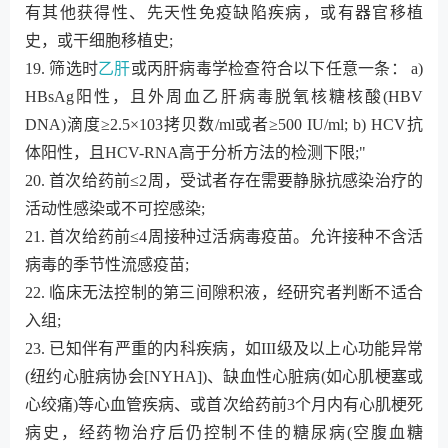
有其他获得性、先天性免疫缺陷疾病，或有器官移植
史，或干细胞移植史;
19. 筛选时
乙肝
或丙肝病毒学检查符合以下任意一条： a)
HBsAg阳性，且外周血乙肝病毒脱氧核糖核酸(HBV
DNA)滴度≥2.5×103拷贝数/ml或者≥500 IU/ml; b) HCV抗
体阳性，且HCV-RNA高于分析方法的检测下限;"
20. 首次给药前≤2周，受试者存在需要静脉抗感染治疗的
活动性感染或不可控感染;
21. 首次给药前≤4周接种过活病毒疫苗。允许接种不含活
病毒的季节性流感疫苗;
22. 临床无法控制的第三间隙积液，经研究者判断不适合
入组;
23. 已知伴有严重的内科疾病，如III级及以上心功能异常
(纽约心脏病协会[NYHA])、缺血性心脏病(如心肌梗塞或
心绞痛)等心血管疾病、或首次给药前3个月内有心肌梗死
病史，经药物治疗后仍控制不佳的糖尿病(空腹血糖