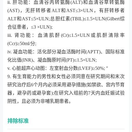
ii. 肝功能：血清谷丙转氨酶(ALT)和血清谷草转氨酶
(AST)，无肝转移者ALT和AST≤3×ULN，有肝转移者
ALT和AST≤5×ULN;总胆红素(TBIL)≤1.5×ULN(Gilbert综
合征患者，≤3 ×ULN);
iii. 肾功能：血清肌酐(Cr)≤1.5×ULN或肌酐清除率
(Ccr)≥50ml/分;
iv. 凝血功能：活化部分凝血活酶时间(APTT)、国际标准
化比值(INR)、凝血酶原时间(PT)≤1.5×ULN;
v. 心脏超声心动图：左室射血分数(LVEF)≥50%; "
9. 有生育能力的男性和女性必须同意在研究期间和末次
研究治疗后6个月内必须采用避孕措施(如禁欲、宫内节育
器，避孕药或避孕套);在研究入组前的7天内血妊娠试验
阴性，且必须为非哺乳期患者。
排除标准