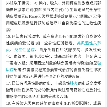
排除以下情况： a) 鼻内、吸入、外用糖皮质激素或局部
糖皮质激素注射(例如关节内注射); b) 生理剂量的全身性
糖皮质激素(≤10mg/天泼尼松或等效剂量); c) 短期(≤7天)使
用糖皮质激素进行预防或治疗非自身免疫性的过敏性疾
病;
16. 已知患有活动性、或有病史且有可能复发的自身免疫
性疾病的受试者(如：全身性红斑狼疮、
类风湿性关节
炎
、
炎症性肠病
、自身免疫性甲状腺疾病、多发性硬
化、血管炎、肾小球炎等)，或高风险的患者。但允许以
下患者入组：采用固定剂量的胰岛素后病情稳定的I型
糖
尿病
患者;只需接受稳定激素替代治疗的自身免疫性甲状
腺功能减退症;无需进行全身治疗的皮肤疾病;
17. 已知有间质性肺病病史、非感染性
肺炎
病史或高度怀
疑有间质性肺病的受试者;允许既往曾有药源性或放射性
非感染性肺炎但无症状的受试者入组;
18. 有感染人类免疫缺陷病毒病史(HIV检测阳性)，或患