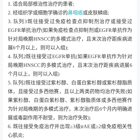
1. 适合局部根治性治疗的患者;
2. 经组织学或细胞学确诊的
鼻咽癌
或皮肤鳞癌;
3. 队列3既往接受过免疫检查点抑制剂治疗或接受过
EGFR单抗治疗(如果免疫检查点抑制剂或EGFR单抗作为
针对局晚期HNSCC的多模式治疗，且末次治疗距疾病进
展6个月以上，则可以入组);
4. 队列2既往接受过EGFR单抗(如果EGFR单抗作为针对
局晚期HNSCC的多模式治疗，且末次治疗距疾病进展6
个月以上，则可以入组)
5. 队列2既往接受过紫杉醇、白蛋白紫杉醇或紫杉醇脂质
体，且接受过多西他赛，且以上两类药物均治疗失败(如
果紫杉醇、白蛋白紫杉醇、紫杉醇脂质体或多西他赛作
为针对局晚期的多模式治疗，末次治疗后6个月内明确进
展或毒副作用不耐受，则为治疗失败);
6. 既往接受免疫治疗并出现≥3级irAE或≥2级免疫相关性
心肌炎;