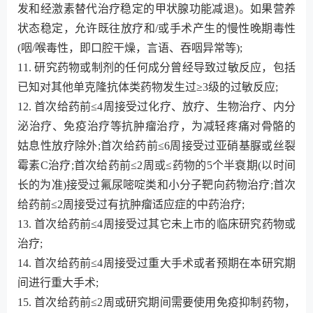
发和经激素替代治疗稳定的甲状腺功能减退)。如果营养
状态稳定，允许既往放疗和/或手术产生的慢性晚期毒性
(咽/喉毒性，即口腔干燥，言语、吞咽异常等);
11. 研究药物或制剂的任何成分曾经导致过敏反应，包括
已知对其他单克隆抗体类药物发生过≥3级的过敏反应;
12. 首次给药前≤4周接受过化疗、放疗、生物治疗、内分
泌治疗、免疫治疗等抗肿瘤治疗，为减轻疼痛对骨骼的
姑息性放疗除外;首次给药前≤6周接受过亚硝基脲或丝裂
霉素C治疗;首次给药前≤2周或≤药物的5个半衰期(以时间
长的为准)接受过氟尿嘧啶类和小分子靶向药物治疗;首次
给药前≤2周接受过有抗肿瘤适应症的中药治疗;
13. 首次给药前≤4周接受过其它未上市的临床研究药物或
治疗;
14. 首次给药前≤4周接受过重大手术或者预期在本研究期
间进行重大手术;
15. 首次给药前≤2周或研究期间需要使用免疫抑制药物，