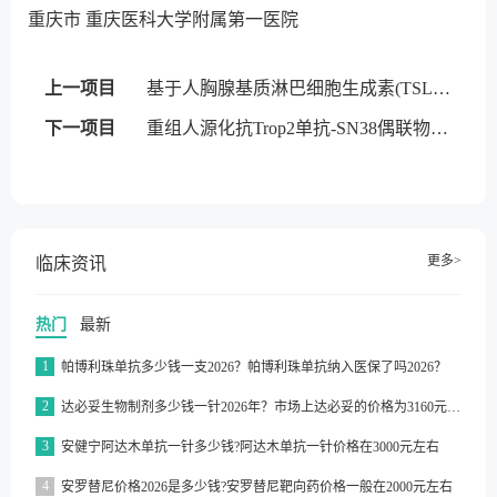
重庆市 重庆医科大学附属第一医院
上一项目
基于人胸腺基质淋巴细胞生成素(TSLP)序列的人源化单克隆抗体-TQC2731注射液-招募重度哮喘患者
下一项目
重组人源化抗Trop2单抗-SN38偶联物-注射用ESG401-招募乳腺癌患者
更多>
临床资讯
热门
最新
1
帕博利珠单抗多少钱一支2026？帕博利珠单抗纳入医保了吗2026？
2
达必妥生物制剂多少钱一针2026年？市场上达必妥的价格为3160元/支左右
3
安健宁阿达木单抗一针多少钱?阿达木单抗一针价格在3000元左右
4
安罗替尼价格2026是多少钱?安罗替尼靶向药价格一般在2000元左右