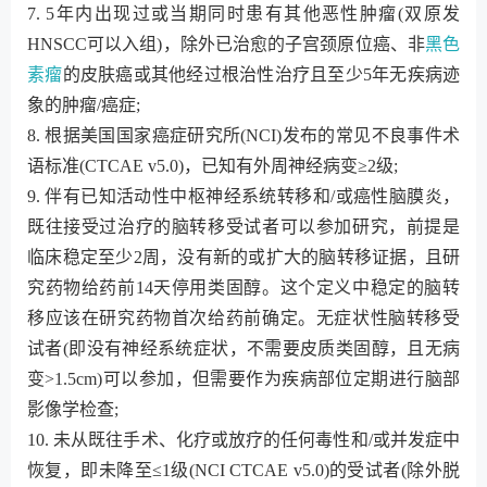
7. 5年内出现过或当期同时患有其他恶性肿瘤(双原发
HNSCC可以入组)，除外已治愈的子宫颈原位癌、非
黑色
素瘤
的皮肤癌或其他经过根治性治疗且至少5年无疾病迹
象的肿瘤/癌症;
8. 根据美国国家癌症研究所(NCI)发布的常见不良事件术
语标准(CTCAE v5.0)，已知有外周神经病变≥2级;
9. 伴有已知活动性中枢神经系统转移和/或癌性脑膜炎，
既往接受过治疗的脑转移受试者可以参加研究，前提是
临床稳定至少2周，没有新的或扩大的脑转移证据，且研
究药物给药前14天停用类固醇。这个定义中稳定的脑转
移应该在研究药物首次给药前确定。无症状性脑转移受
试者(即没有神经系统症状，不需要皮质类固醇，且无病
变>1.5cm)可以参加，但需要作为疾病部位定期进行脑部
影像学检查;
10. 未从既往手术、化疗或放疗的任何毒性和/或并发症中
恢复，即未降至≤1级(NCI CTCAE v5.0)的受试者(除外脱