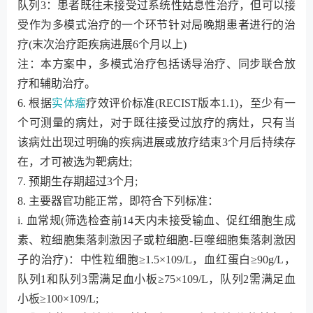
队列3：患者既往未接受过系统性姑息性治疗，但可以接
受作为多模式治疗的一个环节针对局晚期患者进行的治
疗(末次治疗距疾病进展6个月以上)
注：本方案中，多模式治疗包括诱导治疗、同步联合放
疗和辅助治疗。
6. 根据
实体瘤
疗效评价标准(RECIST版本1.1)，至少有一
个可测量的病灶，对于既往接受过放疗的病灶，只有当
该病灶出现过明确的疾病进展或放疗结束3个月后持续存
在，才可被选为靶病灶;
7. 预期生存期超过3个月;
8. 主要器官功能正常，即符合下列标准：
i. 血常规(筛选检查前14天内未接受输血、促红细胞生成
素、粒细胞集落刺激因子或粒细胞-巨噬细胞集落刺激因
子的治疗)：中性粒细胞≥1.5×109/L，血红蛋白≥90g/L，
队列1和队列3需满足血小板≥75×109/L，队列2需满足血
小板≥100×109/L;