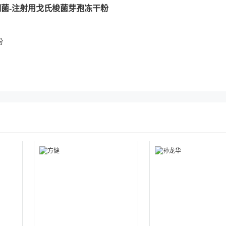
细菌-注射用戈氏梭菌芽孢冻干粉
粉