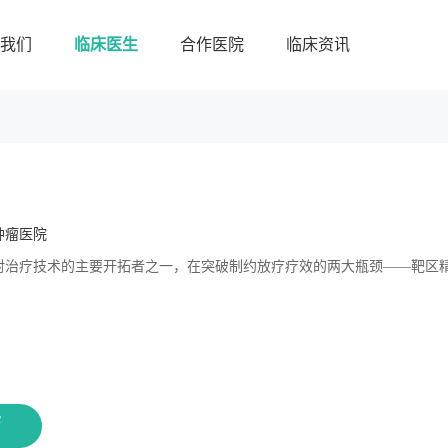
我们
临床医生
合作医院
临床资讯
肿瘤医院
射治疗技术的主要开拓者之一，在突破制约放疗疗效的两大瓶颈——靶区
药