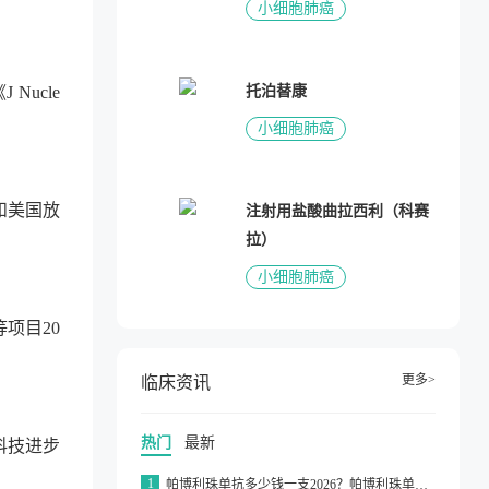
小细胞肺癌
ucle
托泊替康
小细胞肺癌
和美国放
注射用盐酸曲拉西利（科赛
拉）
小细胞肺癌
项目20
更多>
临床资讯
热门
最新
科技进步
1
帕博利珠单抗多少钱一支2026？帕博利珠单抗纳入医保了吗2026？