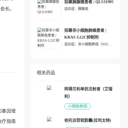
招募胰腺癌患者 | QLS31905
誉会长。
适应症：
胰腺癌
招募非小细胞肺癌患者 |
KRAS G12C抑制剂
适应症：
非小细胞肺癌（NSCLC）
相关药品
阿得贝利单抗注射液（艾瑞
利）
小细胞肺癌
和基因增
依托泊苷软胶囊(拉司太特)
治疗指南