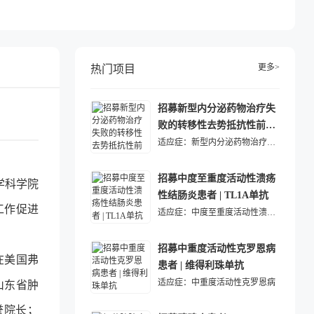
更多>
热门项目
招募新型内分泌药物治疗失
败的转移性去势抵抗性前列
腺癌患者 | ADC药物
适应症：
新型内分泌药物治疗失败的转移性去势抵抗性前列腺癌
招募中度至重度活动性溃疡
学科学院
性结肠炎患者 | TL1A单抗
工作促进
适应症：
中度至重度活动性溃疡性结肠炎
招募中重度活动性克罗恩病
在美国弗
患者 | 维得利珠单抗
适应症：
中重度活动性克罗恩病
山东省肿
誉院长；