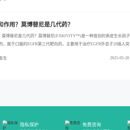
专门设计用于靶向EGFRex20ins突变，显示出良好的治疗潜力。
和作用？莫博替尼是几代药？
莫博替尼是几代药？莫博替尼(EXKIVITY™)是一种首创的表皮生长因
制剂，属于口服的EGFR第三代靶向药，主要用于治疗EGFR外显子20插入突
阳性的非小细胞肺癌(NSCLC)。该药物的药理作用机制主要是通过选择性靶向EG
2025-05-20
医生
统一代、二代和三代酪氨酸激酶抑制剂(TKIs)在此类突变中的有限疗效[1]
食品药品监督管理局(FDA)的加速批准，适用于那些在铂类化疗后疾病
隐私保护
免费咨询