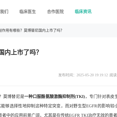
我们
临床医生
合作医院
临床资讯
副作用有哪些？莫博替尼国内上市了吗？
国内上市了吗？
发布时间：
2025-05-20 19:19:12
阅读
？莫博替尼是
一种口服酪氨酸激酶抑制剂(TKI)
，专门针对表皮
理机制使其能够选择性地抑制这种特定突变，而对野生型EGFR的影响较
C)患者中的应用前景广阔，尤其是在传统EGFR TKI治疗无效的患