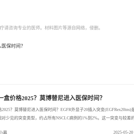
疗请咨询专业的医师。材料图片等源自网络，侵删。
入医保时间？
？
一盒价格2025？莫博替尼进入医保时间？
25？莫博替尼进入医保时间？EGFR外显子20插入突变(EGFRex20ins
一种相对少见的突变类型，约占所有NSCLC病例的1%到2%。这一突变与较差
制剂对其疗效有限，因此亟需开发针对这一突变的特异性治疗药物。莫博替
2025-05-20
小募