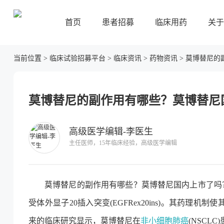
首页
患者招募
临床用药
关于
当前位置
>
临床试验招募平台
>
临床资讯
>
药物资讯
>
莫博替尼的
莫博替尼的副作用有哪些？莫博替尼
高级医学编辑-李医生
主任医师，15年临床经验，高级医学编辑
莫博替尼的副作用有哪些？莫博替尼国内上市了吗
受体外显子20插入突变(EGFRex20ins)。其药
来的临床研究显示，莫博替尼在
非小细胞肺癌
(NSCL