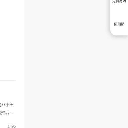
免费用药
回顶部
)是非小细
的预后相
尼作为一
1495