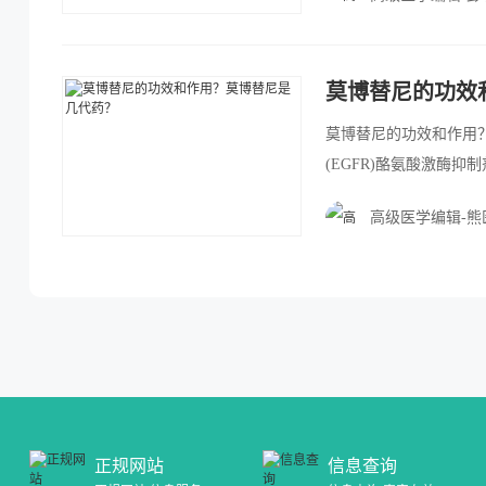
种口服酪氨酸激酶抑制剂，
莫博替尼的功效
莫博替尼的功效和作用？
(EGFR)酪氨酸激酶抑
(EGFRex20ins)
高级医学编辑-熊
20插入突变，克服了传
尼的临床应用已获得美国
人患者[2]。
正规网站
信息查询