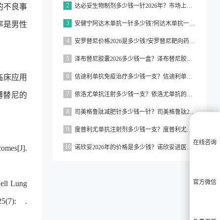
2
的不良事
达必妥生物制剂多少钱一针2026年？市场上达必妥的价格为3160元/支左右
3
率是男性
安健宁阿达木单抗一针多少钱?阿达木单抗一针价格在3000元左右
4
安罗替尼价格2026是多少钱?安罗替尼靶向药价格一般在2000元左右
5
泽布替尼胶囊2026多少钱一盒？泽布替尼胶囊的价格为5000元左右一盒
6
临床应用
信迪利单抗免疫治疗多少钱一支？信迪利单抗免疫治疗的价格约为2843元一支
7
博替尼的
依洛尤单抗注射多少钱一支？依洛尤单抗的价格一般在500元到1000元之间一支
8
司美格鲁肽减肥针多少钱一针？司美格鲁肽2026价格
9
度普利尤单抗注射剂多少钱一支？度普利尤单抗一支价格约为3160元
在线咨询
10
comes[J].
诺欣妥2026年的价格是多少钱？诺欣妥进医保了吗？
官方微信
Cell Lung
5(7): .