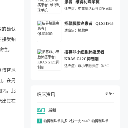
患者 | 维得利珠单抗
适应症：
中重度活动性克罗恩病
招募胰腺癌患者 | QLS31905
变的确认
适应症：
胰腺癌
在接受铂
效性。
招募非小细胞肺癌患者 |
KRAS G12C抑制剂
适应症：
非小细胞肺癌（NSCLC）
，莫博替尼
[1]。在另
[2]。此
更多>
临床资讯
，显示出其在
热门
最新
1
帕博利珠单抗多少钱一支2026？帕博利珠单抗纳入医保了吗2026？