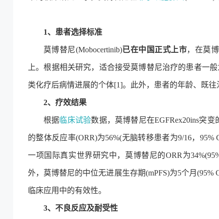
1、患者选择标准
莫博替尼(Mobocertinib)
已在中国正式上市
，在莫博
上。根据相关研究，适合接受莫博替尼治疗的患者一般
类化疗后病情进展的个体[1]。此外，患者的年龄、既
2、疗效结果
根据
临床试验
数据，莫博替尼在EGFRex20ins
的整体反应率(ORR)为56%(无脑转移患者为9/16，95% CI: 
一项国际真实世界研究中，莫博替尼的ORR为34%(95% CI, 
外，莫博替尼的中位无进展生存期(mPFS)为5个月(95% CI, 3.
临床应用中的有效性。
3、不良反应及耐受性