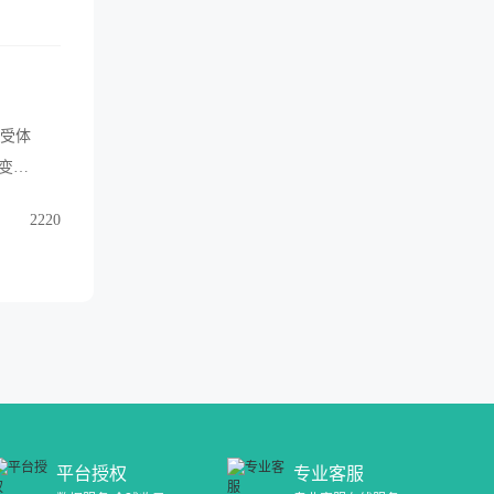
子受体
变
FR外显子
2220
。莫博替
进展的成
平台授权
专业客服