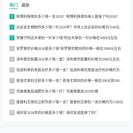
热门
最新
1
帕博利珠单抗多少钱一支2026？帕博利珠单抗纳入医保了吗2026？
2
达必妥生物制剂多少钱一针2026年？市场上达必妥的价格为3160元/支左右
3
安健宁阿达木单抗一针多少钱?阿达木单抗一针价格在3000元左右
4
安罗替尼价格2026是多少钱?安罗替尼靶向药价格一般在2000元左右
5
泽布替尼胶囊2026多少钱一盒？泽布替尼胶囊的价格为5000元左右一盒
6
信迪利单抗免疫治疗多少钱一支？信迪利单抗免疫治疗的价格约为2843元一支
7
依洛尤单抗注射多少钱一支？依洛尤单抗的价格一般在500元到1000元之间一支
8
司美格鲁肽减肥针多少钱一针？司美格鲁肽2026价格
9
度普利尤单抗注射剂多少钱一支？度普利尤单抗一支价格约为3160元
10
诺欣妥2026年的价格是多少钱？诺欣妥进医保了吗？