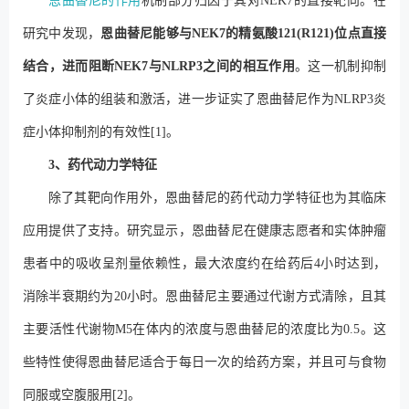
恩曲替尼的作用
机制部分归因于其对NEK7的直接靶向。在
研究中发现，
恩曲替尼能够与NEK7的精氨酸121(R121)位点直接
结合，进而阻断NEK7与NLRP3之间的相互作用
。这一机制抑制
了炎症小体的组装和激活，进一步证实了恩曲替尼作为NLRP3炎
症小体抑制剂的有效性[1]。
3、药代动力学特征
除了其靶向作用外，恩曲替尼的药代动力学特征也为其临床
应用提供了支持。研究显示，恩曲替尼在健康志愿者和实体肿瘤
患者中的吸收呈剂量依赖性，最大浓度约在给药后4小时达到，
消除半衰期约为20小时。恩曲替尼主要通过代谢方式清除，且其
主要活性代谢物M5在体内的浓度与恩曲替尼的浓度比为0.5。这
些特性使得恩曲替尼适合于每日一次的给药方案，并且可与食物
同服或空腹服用[2]。