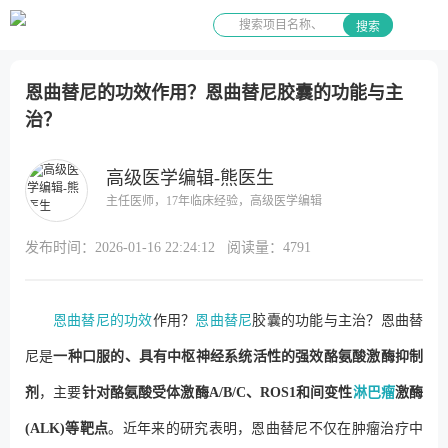
搜索
恩曲替尼的功效作用？恩曲替尼胶囊的功能与主
治？
高级医学编辑-熊医生
主任医师，17年临床经验，高级医学编辑
发布时间：
2026-01-16 22:24:12
阅读量：
4791
恩曲替尼的功效
作用？
恩曲替尼
胶囊的功能与主治？恩曲替
尼是
一种口服的、具有中枢神经系统活性的强效酪氨酸激酶抑制
剂
，主要
针对酪氨酸受体激酶A/B/C、ROS1和间变性
淋巴瘤
激酶
(ALK)等靶点
。近年来的研究表明，恩曲替尼不仅在肿瘤治疗中