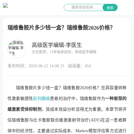
搜索
瑞维鲁胺片多少钱一盒？瑞维鲁胺2026价格？
高级医学编辑-李医生
主任医师，15年临床经验，高级医学编辑
发布时间：
2026-06-12 14:08:21
阅读量：
454
瑞维鲁胺片多少钱一盒？瑞维鲁胺2026价格？在高容量转移
性激素敏感性
前列腺癌
患者的治疗中，瑞维鲁胺作为
一种新型的
雄激素受体抑制剂
，其成本效益分析显得尤为重要。本章节将评
估瑞维鲁胺与比卡鲁胺联合雄激素剥夺治疗(ADT)在这一患者群
体中的经济性，主要通过实际成本、Markov模型评估等方式进行