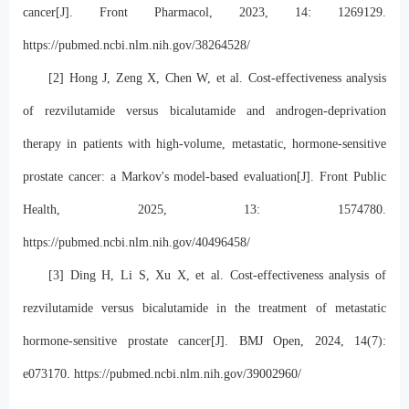
cancer[J]. Front Pharmacol, 2023, 14: 1269129.
https://pubmed.ncbi.nlm.nih.gov/38264528/
[2] Hong J, Zeng X, Chen W, et al. Cost-effectiveness analysis
of rezvilutamide versus bicalutamide and androgen-deprivation
therapy in patients with high-volume, metastatic, hormone-sensitive
prostate cancer: a Markov's model-based evaluation[J]. Front Public
Health, 2025, 13: 1574780.
https://pubmed.ncbi.nlm.nih.gov/40496458/
[3] Ding H, Li S, Xu X, et al. Cost-effectiveness analysis of
rezvilutamide versus bicalutamide in the treatment of metastatic
hormone-sensitive prostate cancer[J]. BMJ Open, 2024, 14(7):
e073170.
https://pubmed.ncbi.nlm.nih.gov/39002960/