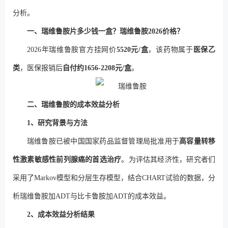
分析。
一、瑞维鲁胺片多少钱一盒？瑞维鲁胺2026价格？
2026年瑞维鲁胺官方挂网价
5520元/盒
，该药物属于
医保乙
类
，医保报销后
自付约1656-2208元/盒
。
二、瑞维鲁胺的成本效益分析
1、研究背景与方法
瑞维鲁胺已被中国国家药品监督管理局批准用于
高容量转移
性激素敏感性前列腺癌的首选治疗
。为评估其经济性，研究者们
采用了Markov模型和分层生存模型，结合CHART试验的数据，分
析瑞维鲁胺加ADT与比卡鲁胺加ADT的成本效益。
2、成本效益分析结果