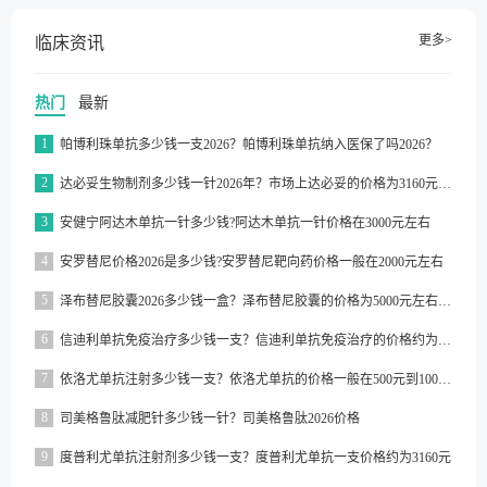
更多>
临床资讯
热门
最新
1
帕博利珠单抗多少钱一支2026？帕博利珠单抗纳入医保了吗2026？
2
达必妥生物制剂多少钱一针2026年？市场上达必妥的价格为3160元/支左右
3
安健宁阿达木单抗一针多少钱?阿达木单抗一针价格在3000元左右
4
安罗替尼价格2026是多少钱?安罗替尼靶向药价格一般在2000元左右
5
泽布替尼胶囊2026多少钱一盒？泽布替尼胶囊的价格为5000元左右一盒
6
信迪利单抗免疫治疗多少钱一支？信迪利单抗免疫治疗的价格约为2843元一支
7
依洛尤单抗注射多少钱一支？依洛尤单抗的价格一般在500元到1000元之间一支
8
司美格鲁肽减肥针多少钱一针？司美格鲁肽2026价格
9
度普利尤单抗注射剂多少钱一支？度普利尤单抗一支价格约为3160元