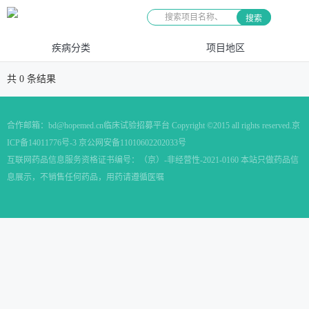
搜索
疾病分类
项目地区
共
0
条结果
合作邮箱：
bd@hopemed.cn
临床试验招募平台 Copyright ©2015 all rights reserved.
京
ICP备14011776号-3 京公网安备11010602202033号
互联网药品信息服务资格证书编号：（京）-非经营性-2021-0160 本站只做药品信
息展示，不销售任何药品，用药请遵循医嘱