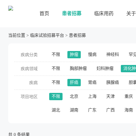
首页
患者招募
临床用药
关于
当前位置
>
临床试验招募平台
>
患者招募
不限
肿瘤
慢病
神经科
罕
疾病分类
不限
胸部肿瘤
妇科肿瘤
消化肿
疾病领域
不限
肝癌
胃癌
胰腺癌
胆
疾病
不限
北京
上海
天津
重庆
项目地区
湖北
湖南
广东
广西
海南
共
0
条结果