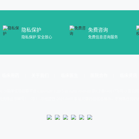
隐私保护
免费咨询
隐私保护 安全放心
免费信息咨询服务
临床用药
关于我们
临床医生
医院合作
临床资讯
d.cn
临床试验招募平台 Copyright ©2015 all rights reserved.
京ICP备14011776号-3 京公网
资格证书编号：（京）-非经营性-2021-0160 本站只做药品信息展示，不销售任何