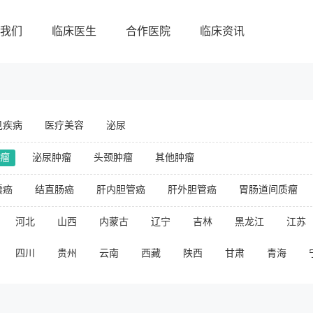
我们
临床医生
合作医院
临床资讯
见疾病
医疗美容
泌尿
瘤
泌尿肿瘤
头颈肿瘤
其他肿瘤
囊癌
结直肠癌
肝内胆管癌
肝外胆管癌
胃肠道间质瘤
河北
山西
内蒙古
辽宁
吉林
黑龙江
江苏
四川
贵州
云南
西藏
陕西
甘肃
青海