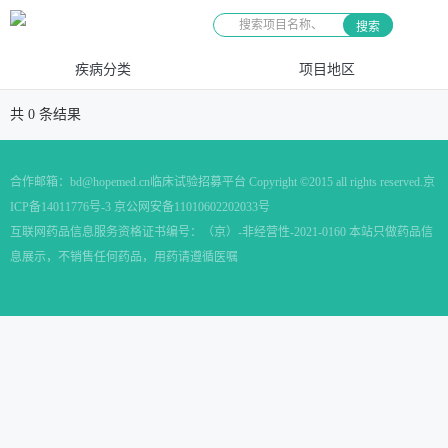
搜索
疾病分类
项目地区
共
0
条结果
合作邮箱：
bd@hopemed.cn
临床试验招募平台 Copyright ©2015 all rights reserved.
京
ICP备14011776号-3 京公网安备11010602202033号
互联网药品信息服务资格证书编号：（京）-非经营性-2021-0160 本站只做药品信
息展示，不销售任何药品，用药请遵循医嘱