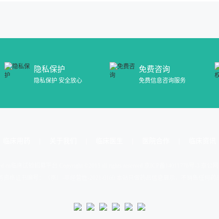
隐私保护
免费咨询
隐私保护 安全放心
免费信息咨询服务
临床用药
关于我们
临床医生
医院合作
临床资讯
d.cn
临床试验招募平台 Copyright ©2015 all rights reserved.
京ICP备14011776号-3 京公网
资格证书编号：（京）-非经营性-2021-0160 本站只做药品信息展示，不销售任何