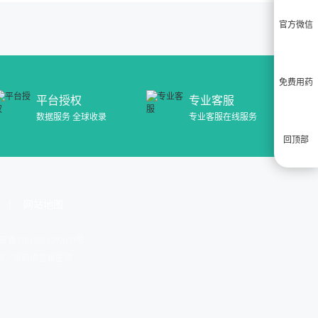
官方微信
免费用药
平台授权
专业客服
数据服务 全球收录
专业客服在线服务
回顶部
网站地图
安备11010602202033号
药品，用药请遵循医嘱