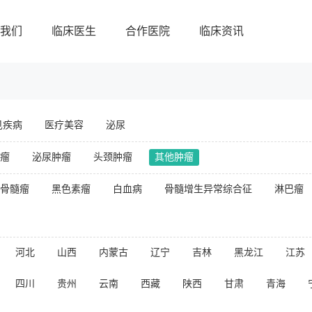
我们
临床医生
合作医院
临床资讯
见疾病
医疗美容
泌尿
瘤
泌尿肿瘤
头颈肿瘤
其他肿瘤
骨髓瘤
黑色素瘤
白血病
骨髓增生异常综合征
淋巴瘤
河北
山西
内蒙古
辽宁
吉林
黑龙江
江苏
四川
贵州
云南
西藏
陕西
甘肃
青海