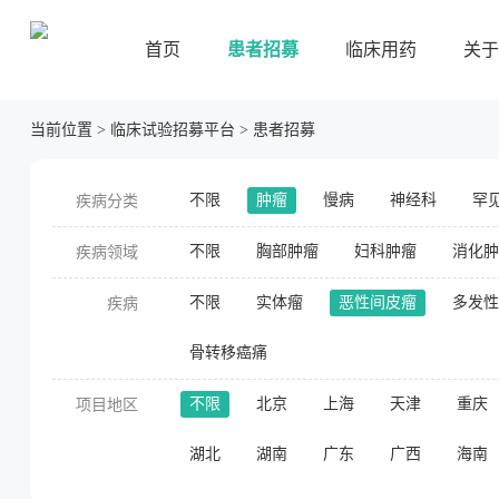
首页
患者招募
临床用药
关于
当前位置
>
临床试验招募平台
>
患者招募
不限
肿瘤
慢病
神经科
罕
疾病分类
不限
胸部肿瘤
妇科肿瘤
消化肿
疾病领域
不限
实体瘤
恶性间皮瘤
多发性
疾病
骨转移癌痛
不限
北京
上海
天津
重庆
项目地区
湖北
湖南
广东
广西
海南