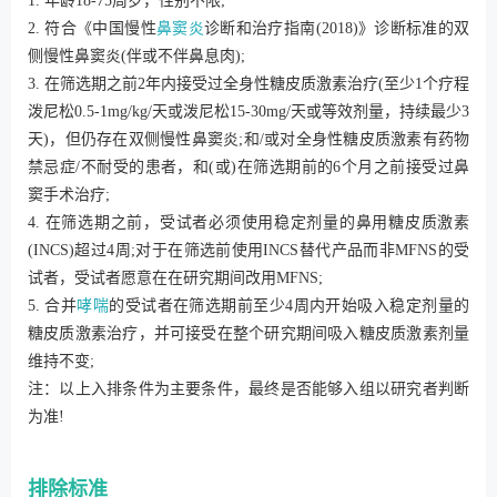
1. 年龄18-75周岁，性别不限;
2. 符合《中国慢性
鼻窦炎
诊断和治疗指南(2018)》诊断标准的双
侧慢性鼻窦炎(伴或不伴鼻息肉);
3. 在筛选期之前2年内接受过全身性糖皮质激素治疗(至少1个疗程
泼尼松0.5-1mg/kg/天或泼尼松15-30mg/天或等效剂量，持续最少3
天)，但仍存在双侧慢性鼻窦炎;和/或对全身性糖皮质激素有药物
禁忌症/不耐受的患者，和(或)在筛选期前的6个月之前接受过鼻
窦手术治疗;
4. 在筛选期之前，受试者必须使用稳定剂量的鼻用糖皮质激素
(INCS)超过4周;对于在筛选前使用INCS替代产品而非MFNS的受
试者，受试者愿意在在研究期间改用MFNS;
5. 合并
哮喘
的受试者在筛选期前至少4周内开始吸入稳定剂量的
糖皮质激素治疗，并可接受在整个研究期间吸入糖皮质激素剂量
维持不变;
注：以上入排条件为主要条件，最终是否能够入组以研究者判断
为准!
排除标准