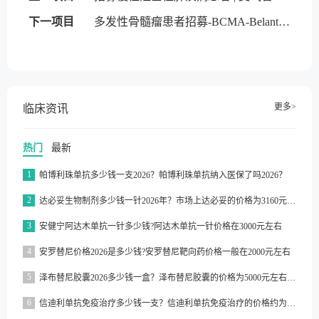
下一项目
多发性骨髓瘤患者招募-BCMA-Belantamab mafodotin
更多>
临床资讯
热门
最新
1
帕博利珠单抗多少钱一支2026？帕博利珠单抗纳入医保了吗2026？
2
达必妥生物制剂多少钱一针2026年？市场上达必妥的价格为3160元/支左右
3
安健宁阿达木单抗一针多少钱?阿达木单抗一针价格在3000元左右
4
安罗替尼价格2026是多少钱?安罗替尼靶向药价格一般在2000元左右
5
泽布替尼胶囊2026多少钱一盒？泽布替尼胶囊的价格为5000元左右一盒
6
信迪利单抗免疫治疗多少钱一支？信迪利单抗免疫治疗的价格约为2843元一支