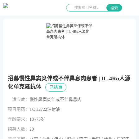
搜索
招募慢性鼻窦炎伴或不伴鼻息肉患者 | IL-4Rα人源
化单克隆抗体
已结束
适应症：
慢性鼻窦炎伴或不伴鼻息肉
项目用药：
TQH2722注射液
年龄要求：
18~75岁
招募人数：
20