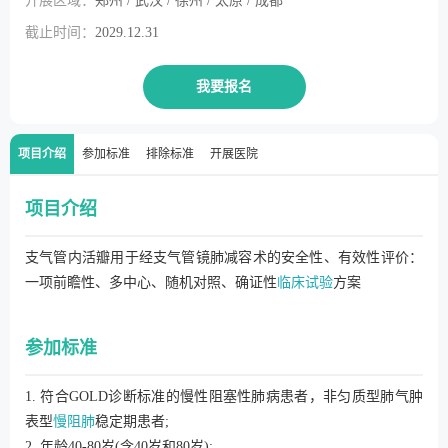
开展区域：
郑州 / 武汉 / 徐州 / 太原 / 成都
截止时间：
2029.12.31
我要报名
项目介绍
参加标准
排除标准
开展医院
项目介绍
支气管内活瓣用于经支气管镜肺减容术的安全性、有效性评价：
一项前瞻性、多中心、随机对照、确证性
临床试验
方案
参加标准
1. 符合GOLD诊断标准的慢性阻塞性肺病患者，非匀质型肺气肿
表型
慢阻肺
稳定期患者;
2. 年龄40-80岁(含40岁和80岁);