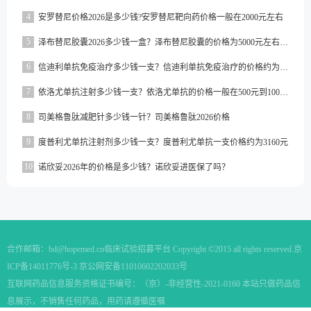
4
安罗替尼价格2026是多少钱?安罗替尼靶向药价格一般在2000元左右
5
泽布替尼胶囊2026多少钱一盒？泽布替尼胶囊的价格为5000元左右一盒
6
信迪利单抗免疫治疗多少钱一支？信迪利单抗免疫治疗的价格约为2843元一支
7
依洛尤单抗注射多少钱一支？依洛尤单抗的价格一般在500元到1000元之间一支
8
司美格鲁肽减肥针多少钱一针？司美格鲁肽2026价格
9
度普利尤单抗注射剂多少钱一支？度普利尤单抗一支价格约为3160元
10
诺欣妥2026年的价格是多少钱？诺欣妥进医保了吗？
合作邮箱：
bd@hopemed.cn
临床试验招募平台 Copyright ©2015 all rights reserved.
京
ICP备14011776号-3 京公网安备11010602202033号
互联网药品信息服务资格证书编号：（京）-非经营性-2021-0160 本站只做药品信
息展示，不销售任何药品，用药请遵循医嘱