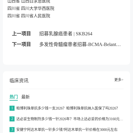
山西省 山西白求恩医院
四川省 四川大学华西医院
四川省 四川省人民医院
上一项目
招募乳腺癌患者 | SKB264
下一项目
多发性骨髓瘤患者招募-BCMA-Belantamab mafodotin
更多>
临床资讯
热门
最新
1
帕博利珠单抗多少钱一支2026？帕博利珠单抗纳入医保了吗2026？
2
达必妥生物制剂多少钱一针2026年？市场上达必妥的价格为3160元/支左右
3
安健宁阿达木单抗一针多少钱?阿达木单抗一针价格在3000元左右