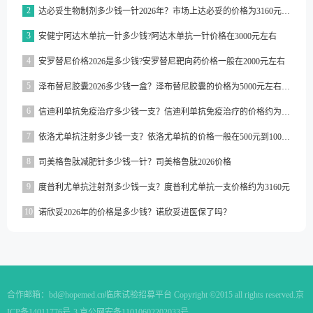
2
达必妥生物制剂多少钱一针2026年？市场上达必妥的价格为3160元/支左右
3
安健宁阿达木单抗一针多少钱?阿达木单抗一针价格在3000元左右
4
安罗替尼价格2026是多少钱?安罗替尼靶向药价格一般在2000元左右
5
泽布替尼胶囊2026多少钱一盒？泽布替尼胶囊的价格为5000元左右一盒
6
信迪利单抗免疫治疗多少钱一支？信迪利单抗免疫治疗的价格约为2843元一支
7
依洛尤单抗注射多少钱一支？依洛尤单抗的价格一般在500元到1000元之间一支
8
司美格鲁肽减肥针多少钱一针？司美格鲁肽2026价格
9
度普利尤单抗注射剂多少钱一支？度普利尤单抗一支价格约为3160元
10
诺欣妥2026年的价格是多少钱？诺欣妥进医保了吗？
合作邮箱：
bd@hopemed.cn
临床试验招募平台 Copyright ©2015 all rights reserved.
京
ICP备14011776号-3 京公网安备11010602202033号