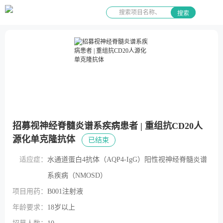
搜索
招募视神经脊髓炎谱系疾病患者 | 重组抗CD20人
源化单克隆抗体
已结束
适应症：
水通道蛋白4抗体（AQP4-IgG）阳性视神经脊髓炎谱
系疾病（NMOSD）
项目用药：
B001注射液
年龄要求：
18岁以上