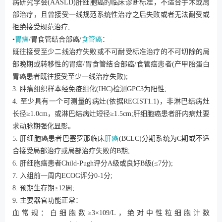
病研究学会(AASLD)肝细胞癌的临床诊断标准，不适合手术或局
部治疗，且曾接受一线规范系统性治疗之后失败或者无法耐受或
拒绝接受规范治疗;
•
胃癌
/胃食管结合部癌/
食管癌
：
既往接受至少二线治疗失败或不可耐受标准治疗的不可切除的局
部晚期或转移性的胃癌/胃食管结合部癌/食管癌患者(产甲胎蛋白
胃癌患者既往接受至少一线治疗失败);
3. 肿瘤组织样本经免疫组化(IHC)检测GPC3为阳性;
4. 至少具有一个可测量的病灶(依据RECIST1.1)，非淋巴结病灶
长径≥1.0cm，或淋巴结病灶短径≥1.5cm;肝细胞癌患者肝内病灶要
求动脉期强化显影。
5. 肝细胞癌患者巴塞罗那临床
肝癌
(BCLC)分期系统为C期或不适
合接受局部治疗或局部治疗失败的B期;
6. 肝细胞癌患者Child-Pugh评分A级或良好B级(≤7分);
7. 入组前一周内ECOG评分0-1分;
8. 预期生存期≥12周;
9. 主要器官功能正常：
血常规：白细胞数≥3×109/L，绝对中性粒细胞计数