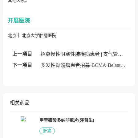
其他因素。
开展医院
北京市 北京大学肿瘤医院
上一项目
招募慢性阻塞性肺疾病患者 | 支气管内活瓣
下一项目
多发性骨髓瘤患者招募-BCMA-Belantamab mafodotin
相关药品
甲苯磺酸多纳非尼片(泽普生)
肝癌