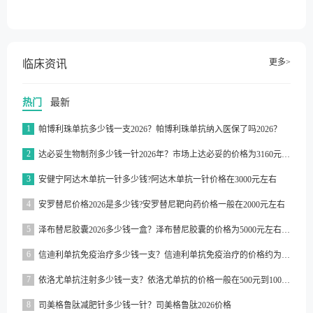
更多>
临床资讯
热门
最新
1
帕博利珠单抗多少钱一支2026？帕博利珠单抗纳入医保了吗2026？
2
达必妥生物制剂多少钱一针2026年？市场上达必妥的价格为3160元/支左右
3
安健宁阿达木单抗一针多少钱?阿达木单抗一针价格在3000元左右
4
安罗替尼价格2026是多少钱?安罗替尼靶向药价格一般在2000元左右
5
泽布替尼胶囊2026多少钱一盒？泽布替尼胶囊的价格为5000元左右一盒
6
信迪利单抗免疫治疗多少钱一支？信迪利单抗免疫治疗的价格约为2843元一支
7
依洛尤单抗注射多少钱一支？依洛尤单抗的价格一般在500元到1000元之间一支
8
司美格鲁肽减肥针多少钱一针？司美格鲁肽2026价格