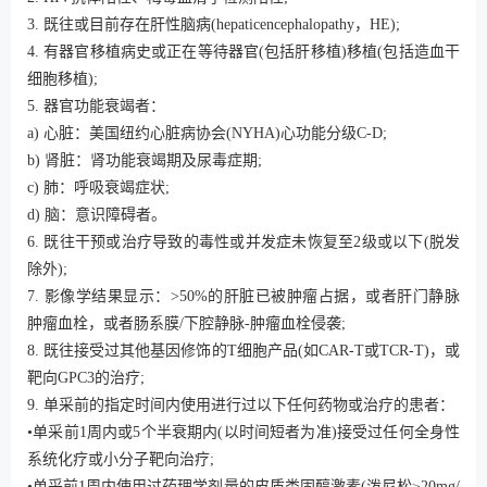
3. 既往或目前存在肝性脑病(hepaticencephalopathy，HE);
4. 有器官移植病史或正在等待器官(包括肝移植)移植(包括造血干
细胞移植);
5. 器官功能衰竭者：
a) 心脏：美国纽约心脏病协会(NYHA)心功能分级C-D;
b) 肾脏：肾功能衰竭期及尿毒症期;
c) 肺：呼吸衰竭症状;
d) 脑：意识障碍者。
6. 既往干预或治疗导致的毒性或并发症未恢复至2级或以下(脱发
除外);
7. 影像学结果显示：>50%的肝脏已被肿瘤占据，或者肝门静脉
肿瘤血栓，或者肠系膜/下腔静脉-肿瘤血栓侵袭;
8. 既往接受过其他基因修饰的T细胞产品(如CAR-T或TCR-T)，或
靶向GPC3的治疗;
9. 单采前的指定时间内使用进行过以下任何药物或治疗的患者：
•单采前1周内或5个半衰期内(以时间短者为准)接受过任何全身性
系统化疗或小分子靶向治疗;
•单采前1周内使用过药理学剂量的皮质类固醇激素(泼尼松≥20mg/