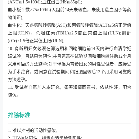
(ANC)≥1.5×109/L;血红蛋白(Hb)≥85g/L;
血小板计数≥75×109/L(入组前14天未输血，未使用造血因子等药
物纠正);
血生化：天冬氨酸转氨酶(AST)和丙氨酸转氨酶(ALT)≤5倍正常值
上限(ULN)，总胆红素(TBIL)≤2.5倍正常值上限(ULN);肌酐
(cCr)≤1.5倍正常值上限(ULN);
10. 育龄期妇女必须在筛选期和回输细胞前14天内进行血清学妊
娠试验，且结果为阴性;并且愿意在试验期间和细胞输注后12个月
采用可靠的方法避孕;对于伴侣为育龄妇女的男性受试者，应接受
为手术绝育，或同意在试验期间和细胞回输后12个月采用可靠的
方法避孕。
11. 受试者自愿加入本研究，签署知情同意书，依从性好，配合
随访。
排除标准
1. 难以控制的活动性感染;
2. HIV抗体阳性、梅毒血清学检测阳性;