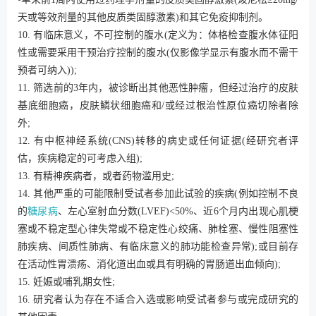
天或等效剂量的其他皮质类固醇激素)和其它免疫抑制剂。
10. 有临床意义，不可控制的腹水(定义为：体格检查腹水体征阳
性或需要采用干预治疗控制的腹水(仅影像学显示有腹水而不需干
预者可纳入));
11. 筛选前的3年内，被诊断出其他恶性肿瘤，但经过治疗的皮肤
基底细胞癌，皮肤鳞状细胞癌和/或经过根治性原位癌切除者除
外;
12. 有中枢神经系统(CNS)转移的病史或任何证据(经研究者评
估，疾病稳定的可考虑入组);
13. 有精神疾病者，或者药物滥用史;
14. 其他严重的可能限制受试者参加此试验的疾病(例如控制不良
的
糖尿病
、左心室射血分数(LVEF)<50%、近6个月内出现心肌梗
塞或不稳定型心律失常或不稳定性心绞痛、肺栓塞、慢性阻塞性
肺疾病、间质性肺病、有临床意义的肺功能检查异常);或目前存
在活动性胃溃疡、消化道出血或具有明确的胃肠道出血倾向);
15. 妊娠或哺乳期女性;
16. 研究者认为存在不适合入选或影响受试者参与或完成研究的