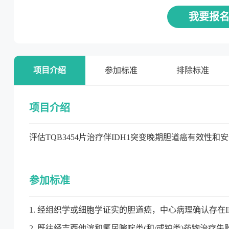
我要报
项目介绍
参加标准
排除标准
项目介绍
评估TQB3454片治疗伴IDH1突变晚期胆道癌有效性
参加标准
1. 经组织学或细胞学证实的胆道癌，中心病理确认存在ID
2. 既往经吉西他滨和氟尿嘧啶类(和/或铂类)药物治疗失败