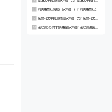
7
依洛尤单抗注射多少钱一支？依洛尤单抗的价格一般在500元到1000元之间一支
8
司美格鲁肽减肥针多少钱一针？司美格鲁肽2026价格
9
度普利尤单抗注射剂多少钱一支？度普利尤单抗一支价格约为3160元
10
诺欣妥2026年的价格是多少钱？诺欣妥进医保了吗？