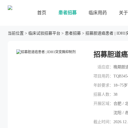
首页
患者招募
临床用药
关于
当前位置
>
临床试验招募平台
>
患者招募
>
招募胆道癌患者 | IDH
招募胆道癌患
适应症：
晚期胆
项目用药：
TQB34
年龄要求：
18~75岁
招募人数：
38
开展区域：
合肥 / 北
沈阳 / 赤
截止时间：
2026.12