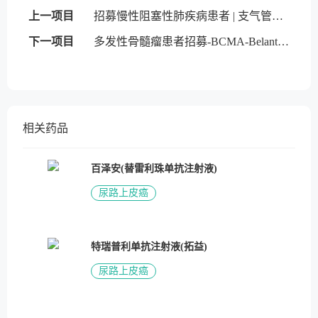
上一项目
招募慢性阻塞性肺疾病患者 | 支气管内活瓣
下一项目
多发性骨髓瘤患者招募-BCMA-Belantamab mafodotin
相关药品
百泽安(替雷利珠单抗注射液)
尿路上皮癌
特瑞普利单抗注射液(拓益)
尿路上皮癌