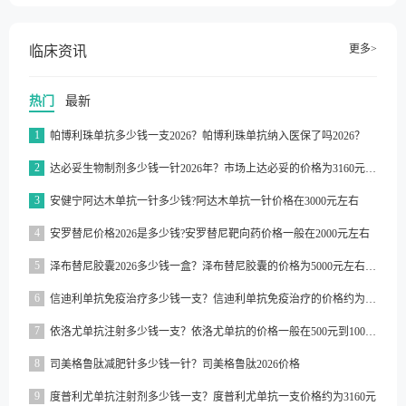
更多>
临床资讯
热门
最新
1
帕博利珠单抗多少钱一支2026？帕博利珠单抗纳入医保了吗2026？
2
达必妥生物制剂多少钱一针2026年？市场上达必妥的价格为3160元/支左右
3
安健宁阿达木单抗一针多少钱?阿达木单抗一针价格在3000元左右
4
安罗替尼价格2026是多少钱?安罗替尼靶向药价格一般在2000元左右
5
泽布替尼胶囊2026多少钱一盒？泽布替尼胶囊的价格为5000元左右一盒
6
信迪利单抗免疫治疗多少钱一支？信迪利单抗免疫治疗的价格约为2843元一支
7
依洛尤单抗注射多少钱一支？依洛尤单抗的价格一般在500元到1000元之间一支
8
司美格鲁肽减肥针多少钱一针？司美格鲁肽2026价格
9
度普利尤单抗注射剂多少钱一支？度普利尤单抗一支价格约为3160元