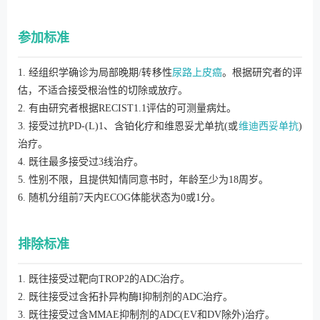
参加标准
1. 经组织学确诊为局部晚期/转移性
尿路上皮癌
。根据研究者的评
估，不适合接受根治性的切除或放疗。
2. 有由研究者根据RECIST1.1评估的可测量病灶。
3. 接受过抗PD-(L)1、含铂化疗和维恩妥尤单抗(或
维迪西妥单抗
)
治疗。
4. 既往最多接受过3线治疗。
5. 性别不限，且提供知情同意书时，年龄至少为18周岁。
6. 随机分组前7天内ECOG体能状态为0或1分。
排除标准
1. 既往接受过靶向TROP2的ADC治疗。
2. 既往接受过含拓扑异构酶I抑制剂的ADC治疗。
3. 既往接受过含MMAE抑制剂的ADC(EV和DV除外)治疗。