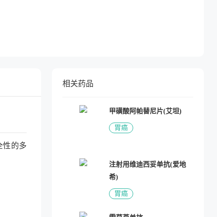
相关药品
甲磺酸阿帕替尼片(艾坦)
胃癌
全性的多
注射用维迪西妥单抗(爱地
希)
胃癌