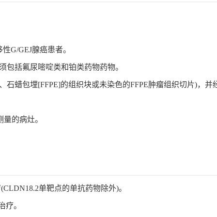
性G/GEJ腺癌患者。
疗须包括氟尿嘧啶类和铂类药物药物。
、石蜡包埋[FFPE]的组织块或未染色的FFPE肿瘤组织切片)，并
个可测量的病灶。
(CLDN18.2单靶点的单抗药物除外)。
的治疗。