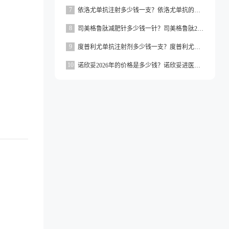
7
依洛尤单抗注射多少钱一支？依洛尤单抗的价格一般在500元到1000元之间一支
8
司美格鲁肽减肥针多少钱一针？司美格鲁肽2026价格
9
度普利尤单抗注射剂多少钱一支？度普利尤单抗一支价格约为3160元
10
诺欣妥2026年的价格是多少钱？诺欣妥进医保了吗？