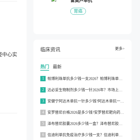
雷莫芦单抗
胃癌
更多>
临床资讯
经中心实
热门
最新
1
帕博利珠单抗多少钱一支2026？帕博利珠单抗纳入医保了吗2026？
2
达必妥生物制剂多少钱一针2026年？市场上达必妥的价格为3160元/支左右
3
安健宁阿达木单抗一针多少钱?阿达木单抗一针价格在3000元左右
4
安罗替尼价格2026是多少钱?安罗替尼靶向药价格一般在2000元左右
5
泽布替尼胶囊2026多少钱一盒？泽布替尼胶囊的价格为5000元左右一盒
6
信迪利单抗免疫治疗多少钱一支？信迪利单抗免疫治疗的价格约为2843元一支