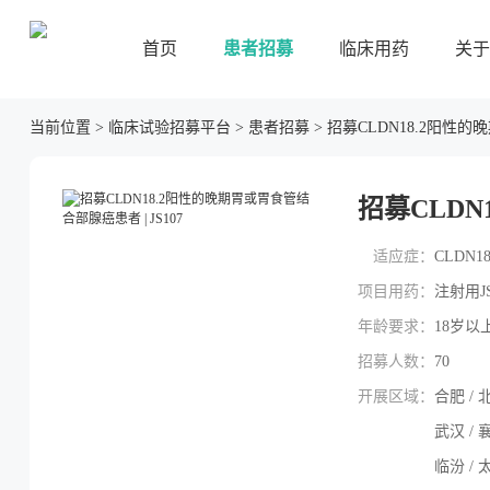
首页
患者招募
临床用药
关于
当前位置
>
临床试验招募平台
>
患者招募
>
招募CLDN18.2阳性的
招募CLDN
适应症：
CLDN
项目用药：
注射用JS
年龄要求：
18岁以
招募人数：
70
开展区域：
合肥 / 北
武汉 / 襄
临汾 / 太