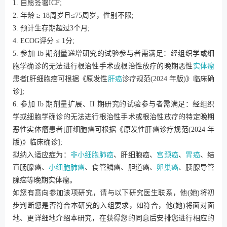
1. 自愿签署ICF;
2. 年龄 ≥ 18周岁且≤75周岁，性别不限;
3. 预计生存期超过3个月;
4. ECOG评分 ≤ 1分;
5. 参加 Ib 期剂量递增研究的试验参与者需满足：经组织学或细
胞学确诊的无法进行根治性手术或根治性放疗的晚期恶性
实体瘤
患者[肝细胞癌可根据《原发性
肝癌
诊疗规范(2024 年版)》临床确
诊];
6. 参加 Ib 期剂量扩展、II 期研究的试验参与者需满足：经组织
学或细胞学确诊的无法进行根治性手术或根治性放疗的特定晚期
恶性实体瘤患者[肝细胞癌可根据《原发性肝癌诊疗规范(2024 年
版)》临床确诊];
拟纳入适应症为：
非小细胞肺癌
、肝细胞癌、
宫颈癌
、
胃癌
、结
直肠腺癌、
小细胞肺癌
、食管鳞癌、胆道癌、
卵巢癌
、胰腺导管
腺癌等晚期实体瘤。
如您有意向参加该项研究，请与以下研究医生联系，他(她)将初
步判断您是否符合本研究的入组要求，如符合，他(她)将面对面
地、更详细地介绍本研究，在获得您的同意后安排您进行相应的