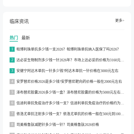
更多>
临床资讯
热门
最新
1
帕博利珠单抗多少钱一支2026？帕博利珠单抗纳入医保了吗2026？
2
达必妥生物制剂多少钱一针2026年？市场上达必妥的价格为3160元/支左右
3
安健宁阿达木单抗一针多少钱?阿达木单抗一针价格在3000元左右
4
安罗替尼价格2026是多少钱?安罗替尼靶向药价格一般在2000元左右
5
泽布替尼胶囊2026多少钱一盒？泽布替尼胶囊的价格为5000元左右一盒
6
信迪利单抗免疫治疗多少钱一支？信迪利单抗免疫治疗的价格约为2843元一支
7
依洛尤单抗注射多少钱一支？依洛尤单抗的价格一般在500元到1000元之间一支
8
司美格鲁肽减肥针多少钱一针？司美格鲁肽2026价格