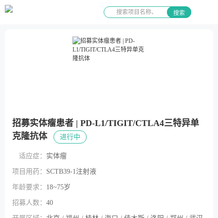
搜索
招募实体瘤患者 | PD-L1/TIGIT/CTLA4三特异单
克隆抗体
进行中
适应症：
实体瘤
项目用药：
SCTB39-1注射液
年龄要求：
18~75岁
招募人数：
40