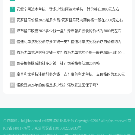
3
安健宁阿达木单抗一针多少钱?阿达木单抗一针价格在3000元左右
4
安罗替尼价格2026是多少钱?安罗替尼靶向药价格一般在2000元左右
5
泽布替尼胶囊2026多少钱一盒？泽布替尼胶囊的价格为5000元左右一盒
6
信迪利单抗免疫治疗多少钱一支？信迪利单抗免疫治疗的价格约为2843元一支
7
依洛尤单抗注射多少钱一支？依洛尤单抗的价格一般在500元到1000元之间一支
8
司美格鲁肽减肥针多少钱一针？司美格鲁肽2026价格
9
度普利尤单抗注射剂多少钱一支？度普利尤单抗一支价格约为3160元
10
诺欣妥2026年的价格是多少钱？诺欣妥进医保了吗？
合作邮箱：
bd@hopemed.cn
临床试验招募平台 Copyright ©2015 all rights reserved.
京
ICP备14011776号-3 京公网安备11010602202033号