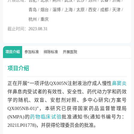
开展区域：
合肥 / 北京 / 荆州 / 武汉 / 长沙 / 苏州 / 长春 / 济南 /
青岛 / 烟台 / 淄博 / 上海 / 太原 / 西安 / 成都 / 天津 /
杭州 / 重庆
截止时间：
2023.08.31
项目介绍
参加标准
排除标准
开展医院
项目介绍
正在开展“一项评估QX005N注射液治疗成人慢性
鼻窦炎
伴鼻息肉受试者的有效性、安全性、药代动力学和药效
学的随机、双盲、安慰剂对照、多中心研究(方案号
QX005NB-01)”，本研究已获得国家药品监督管理局
(NMPA)的
药物临床试验
批准通知书(通知书编号为：
2021LP01778)，并获得伦理委员会的批准。