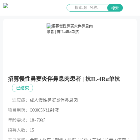
搜索
招募慢性鼻窦炎伴鼻息肉患者 | 抗IL-4Rα单抗
已结束
适应症：
成人慢性鼻窦炎伴鼻息肉
项目用药：
QX005N注射液
年龄要求：
18~70岁
招募人数：
15