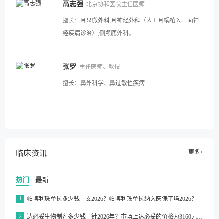
高志强
北京协和医院主任医师
擅长：
耳显微外科,耳神经外科（人工耳蜗植入、面神
经疾病诊治）,侧颅底外科。
张罗
主任医师、教授
擅长：
鼻外科学、鼻过敏性疾病
更多>
临床资讯
热门
最新
1
帕博利珠单抗多少钱一支2026？帕博利珠单抗纳入医保了吗2026？
2
达必妥生物制剂多少钱一针2026年？市场上达必妥的价格为3160元/支左右