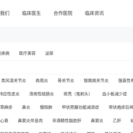
我们
临床医生
合作医院
临床资讯
见疾病
医疗美容
泌尿
类风湿关节炎
肩周炎
骨关节炎
银屑病关节炎
强直性
特应性皮炎
溃疡性结肠炎
斑秃（鬼剃头）
血小板减少症
荨麻疹
鼻炎
慢阻肺
甲状旁腺功能减退症
带状疱疹后
心衰
鼻窦炎伴息肉
非酒精性脂肪肝
鼻窦炎
乙肝