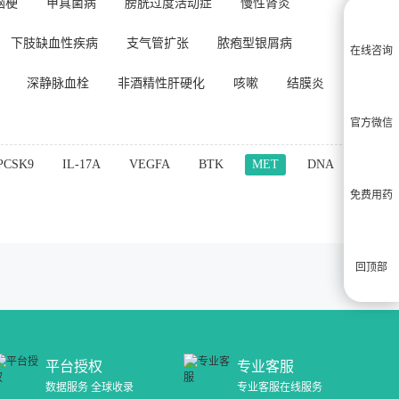
脑梗
甲真菌病
膀胱过度活动症
慢性肾炎
下肢缺血性疾病
支气管扩张
脓疱型银屑病
在线咨询
深静脉血栓
非酒精性肝硬化
咳嗽
结膜炎
官方微信
PCSK9
IL-17A
VEGFA
BTK
MET
DNA
免费用药
回顶部
平台授权
专业客服
数据服务 全球收录
专业客服在线服务