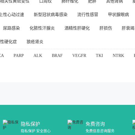
相关性黄斑变性
口周纹
肺纤维化
肥胖
其他肾病
上性心动过速
新型冠状病毒感染
流行性感冒
甲状腺眼病
尿路感染
化脓性汗腺炎
酒精性肝硬化
肝损伤
肝衰竭
性硬化症
狼疮肾炎
CA
PARP
ALK
BRAF
VEGFR
TKI
NTRK
隐私保护
免费咨询
隐私保护 安全放心
免费信息咨询服务