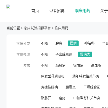
首页
患者招募
临床用药
关于
当前位置
>
临床试验招募平台
>
临床用药
不限
肿瘤
慢病
神经科
罕
疾病分类
不限
子宫腺肌病
慢病类
疾病领域
不限
糖尿病
银屑病
高血脂
疾病
原发型骨质疏松
幼年特发性关节炎
炎症性肠病
胆囊炎
干燥综合征
脂肪肝
痤疮
中轴型脊柱关节炎