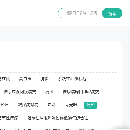
搜索
脊柱炎
高血压
肺炎
系统性红斑狼疮
糖尿病视网膜病变
痛风
糖尿病周围神经病变
神经痛
糖尿病肾病
哮喘
青光眼
痛经
结节性痒疹
阻塞性睡眠呼吸暂停低通气综合征