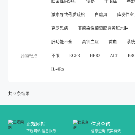
细菌性阴道病
便秘
干眼症
年龄
激素导致骨质疏松
白癜风
阵发性室
克罗恩病
非感染性葡萄膜炎黄斑水肿
肝功能不全
高钾血症
贫血
系统
不限
EGFR
HER2
ALT
BR
药物靶点
IL-4Rα
共
0
条结果
正规网站
信息查询
正规网站 信息服务
信息查询 真实有效