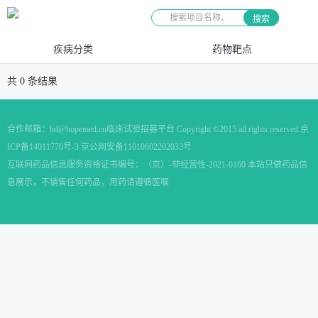
搜索
疾病分类
药物靶点
共
0
条结果
合作邮箱：
bd@hopemed.cn
临床试验招募平台 Copyright ©2015 all rights reserved.
京
ICP备14011776号-3 京公网安备11010602202033号
互联网药品信息服务资格证书编号：（京）-非经营性-2021-0160 本站只做药品信
息展示，不销售任何药品，用药请遵循医嘱