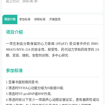
截止时间：
2026.06.30
项目介绍
参加标准
排除标准
开展医院
项目介绍
一项在射血分数保留的心力衰竭 (HFpEF) 受试者中评价 BMS-
986435/MYK-224 的安全性、耐受性、药代动力学和药效学的 2A
期、双盲、随机、安慰剂对照、多中心研究
参加标准
1.签署书面知情同意书;
2.筛选时NYHA心功能分级为II级或III级;
3.筛选时NT-proBNP或BNP升高;
4.筛选时经以下至少一项超声心动图证据证实，患有器质性或功