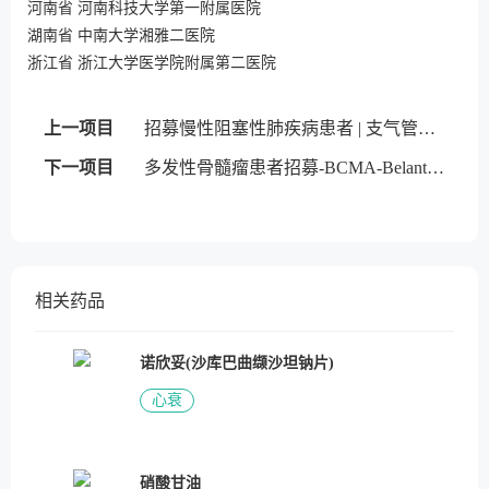
河南省 河南科技大学第一附属医院
湖南省 中南大学湘雅二医院
浙江省 浙江大学医学院附属第二医院
上一项目
招募慢性阻塞性肺疾病患者 | 支气管内活瓣
下一项目
多发性骨髓瘤患者招募-BCMA-Belantamab mafodotin
相关药品
诺欣妥(沙库巴曲缬沙坦钠片)
心衰
硝酸甘油