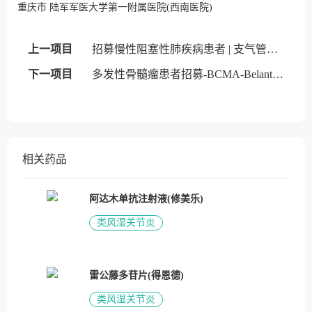
重庆市 陆军军医大学第一附属医院(西南医院)
上一项目
招募慢性阻塞性肺疾病患者 | 支气管内活瓣
下一项目
多发性骨髓瘤患者招募-BCMA-Belantamab mafodotin
相关药品
阿达木单抗注射液(修美乐)
类风湿关节炎
雷公藤多苷片(得恩德)
类风湿关节炎