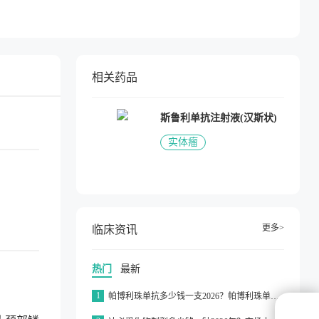
相关药品
斯鲁利单抗注射液(汉斯状)
实体瘤
更多>
临床资讯
热门
最新
1
帕博利珠单抗多少钱一支2026？帕博利珠单抗纳入医保了吗2026？