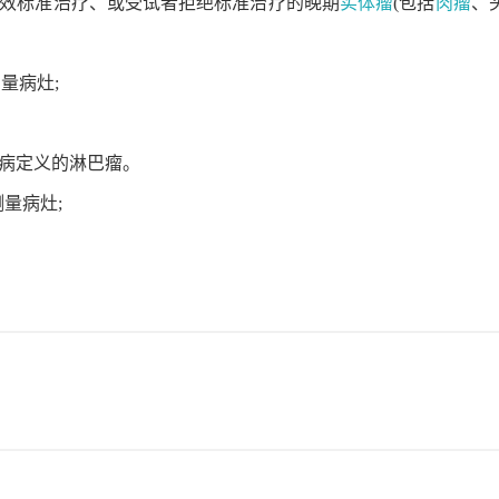
无有效标准治疗、或受试者拒绝标准治疗的晚期
实体瘤
(包括
肉瘤
、
测量病灶;
性疾病定义的淋巴瘤。
测量病灶;