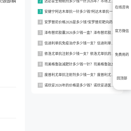
头颈部鳞
2
达必妥生物制剂多少钱一针2026年？市场上达必妥的价格为3160元/支左右
在线咨询
3
安健宁阿达木单抗一针多少钱?阿达木单抗一针价格在3000元左右
4
安罗替尼价格2026是多少钱?安罗替尼靶向药价格一般在2000元左右
官方微信
5
泽布替尼胶囊2026多少钱一盒？泽布替尼胶囊的价格为5000元左右一盒
6
信迪利单抗免疫治疗多少钱一支？信迪利单抗免疫治疗的价格约为2843元一支
7
依洛尤单抗注射多少钱一支？依洛尤单抗的价格一般在500元到1000元之间一支
免费用药
8
司美格鲁肽减肥针多少钱一针？司美格鲁肽2026价格
9
度普利尤单抗注射剂多少钱一支？度普利尤单抗一支价格约为3160元
回顶部
10
诺欣妥2026年的价格是多少钱？诺欣妥进医保了吗？