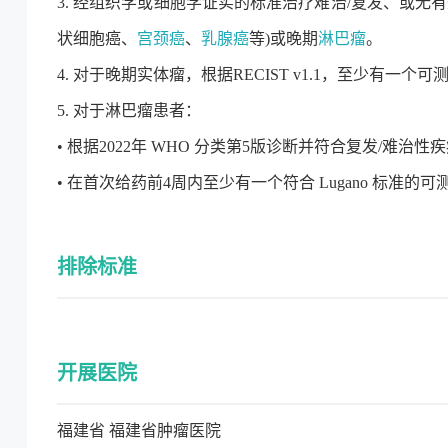
3. 经组织学或细胞学证实的标准治疗难治/复发、或
状细胞癌、
宫颈癌
、
乳腺癌
等)或晚期
淋巴瘤
。
4. 对于晚期实体瘤，根据RECIST v1.1，至少有一个可
5. 对于淋巴瘤患者：
• 根据2022年 WHO 分类第5版诊断并符合复发/难治
• 在首次给药前4周内至少有一个符合 Lugano 标准的可
排除标准
开展医院
福建省 福建省肿瘤医院