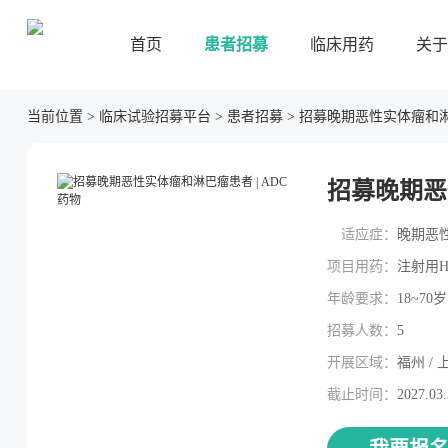
首页
患者招募
临床用药
关于
当前位置
>
临床试验招募平台
>
患者招募
>
招募晚期恶性实体瘤和淋巴
招募晚期恶
适应症：
晚期恶
项目用药：
注射用HX
年龄要求：
18~70岁
招募人数：
5
开展区域：
福州 / 
截止时间：
2027.03