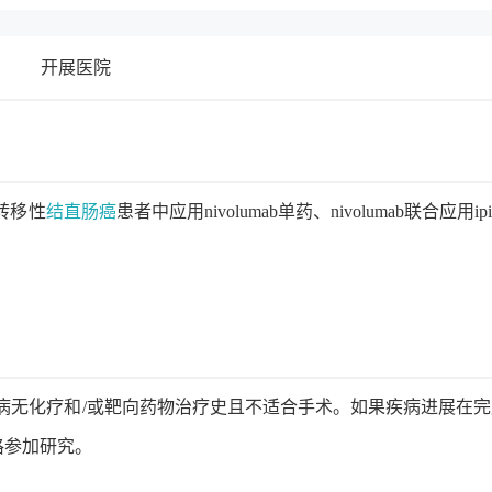
开展医院
)转移性
结直肠癌
患者中应用nivolumab单药、nivolumab联合应用ipil
疾病无化疗和/或靶向药物治疗史且不适合手术。如果疾病进展在完
格参加研究。