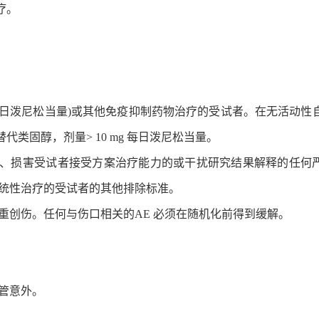
疗。
 mg 每日泼尼松当量)或其他免疫抑制药物治疗的受试者。在无活动性
类固醇，剂量> 10 mg 每日泼尼松当量。
险的、损害受试者接受方案治疗能力的或干扰研究结果解释的任何
系统性治疗的受试者的其他排除标准。
有严重创伤。任何与伤口相关的AE 必须在随机化前得到缓解。
血管意外。