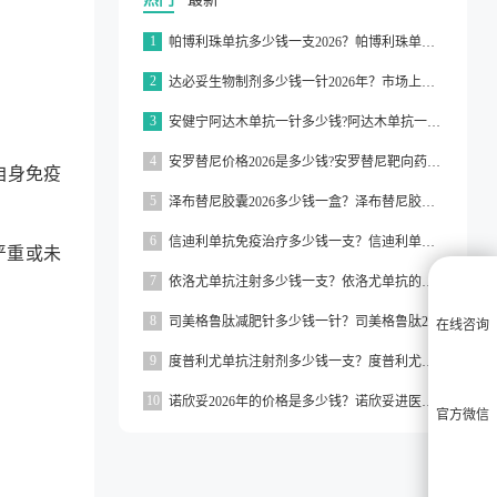
1
帕博利珠单抗多少钱一支2026？帕博利珠单抗纳入医保了吗2026？
2
达必妥生物制剂多少钱一针2026年？市场上达必妥的价格为3160元/支左右
3
安健宁阿达木单抗一针多少钱?阿达木单抗一针价格在3000元左右
4
安罗替尼价格2026是多少钱?安罗替尼靶向药价格一般在2000元左右
自身免疫
5
泽布替尼胶囊2026多少钱一盒？泽布替尼胶囊的价格为5000元左右一盒
6
信迪利单抗免疫治疗多少钱一支？信迪利单抗免疫治疗的价格约为2843元一支
严重或未
7
依洛尤单抗注射多少钱一支？依洛尤单抗的价格一般在500元到1000元之间一支
8
司美格鲁肽减肥针多少钱一针？司美格鲁肽2026价格
在线咨询
9
度普利尤单抗注射剂多少钱一支？度普利尤单抗一支价格约为3160元
10
诺欣妥2026年的价格是多少钱？诺欣妥进医保了吗？
官方微信