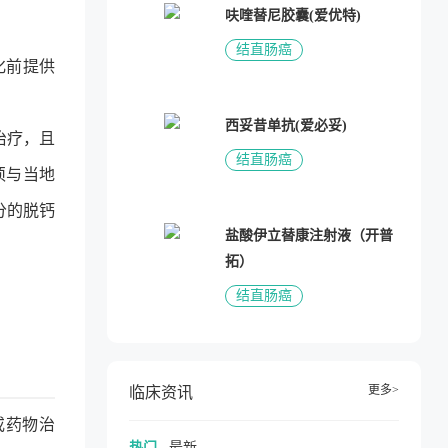
呋喹替尼胶囊(爱优特)
结直肠癌
化前提供
西妥昔单抗(爱必妥)
治疗，且
结直肠癌
须与当地
分的脱钙
盐酸伊立替康注射液（开普
拓）
结直肠癌
更多>
临床资讯
体或药物治
热门
最新