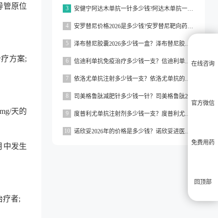
导管原位
3
安健宁阿达木单抗一针多少钱?阿达木单抗一针价格在3000元左右
4
安罗替尼价格2026是多少钱?安罗替尼靶向药价格一般在2000元左右
5
泽布替尼胶囊2026多少钱一盒？泽布替尼胶囊的价格为5000元左右一盒
疗方案;
6
信迪利单抗免疫治疗多少钱一支？信迪利单抗免疫治疗的价格约为2843元一支
在线咨询
7
依洛尤单抗注射多少钱一支？依洛尤单抗的价格一般在500元到1000元之间一支
8
司美格鲁肽减肥针多少钱一针？司美格鲁肽2026价格
官方微信
g/天的
9
度普利尤单抗注射剂多少钱一支？度普利尤单抗一支价格约为3160元
10
诺欣妥2026年的价格是多少钱？诺欣妥进医保了吗？
免费用药
个月中发生
回顶部
疗者;