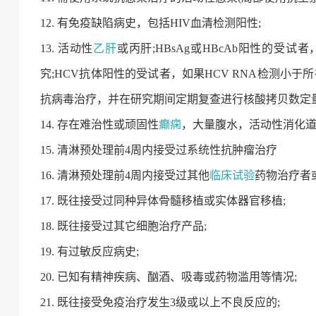
12. 有免疫缺陷病史，包括HIV血清检测阳性;
13. 活动性
乙肝
或丙肝;HBsAg或HBcAb阳性的受
究;HCV抗体阳性的受试者，如果HCV RNA检测小
抗病毒治疗，并在研究期间定期复查进行核酸拷贝数定量
14. 存在难治性或顽固性
癫痫
，大量腹水，活动性消化道出
15. 清淋预处理前4周内接受过系统性抗肿瘤治疗
16. 清淋预处理前4周内接受过其他
临床试验
药物治疗者
17. 既往接受过同种异体骨髓移植或实体器官移植;
18. 既往接受过其它细胞治疗产品;
19. 有过敏反应病史;
20. 已知有精神疾病、酗酒、吸毒或药物滥用等情况;
21. 既往接受免疫治疗发生3级或以上不良反应的;