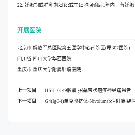
22. 妊娠期或哺乳期妇女;或在细胞回输后1年内，有妊
开展医院
北京市 解放军总医院第五医学中心南院区(原307医院)
四川省 四川大学华西医院
重庆市 重庆大学附属肿瘤医院
上一项目
HSK16149胶囊-招募带状疱疹神经痛患者
下一项目
G4(IgG4)单克隆抗体-Nivolumab注射液