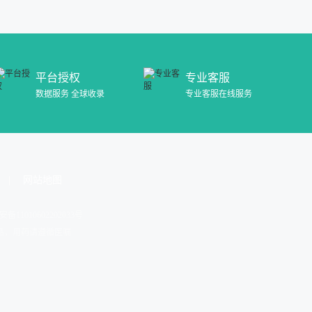
平台授权
专业客服
数据服务 全球收录
专业客服在线服务
网站地图
安备11010602202033号
药品，用药请遵循医嘱