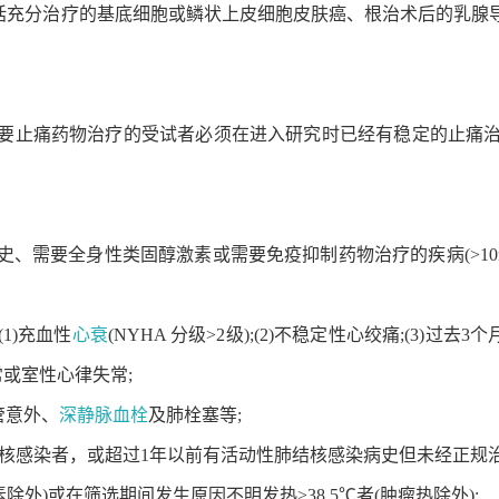
不包括充分治疗的基底细胞或鳞状上皮细胞皮肤癌、根治术后的乳腺
需要止痛药物治疗的受试者必须在进入研究时已经有稳定的止痛治
史、需要全身性类固醇激素或需要免疫抑制药物治疗的疾病(>10m
1)充血性
心衰
(NYHA 分级>2级);(2)不稳定性心绞痛;(3)过去3
常或室性心律失常;
管意外、
深静脉血栓
及肺栓塞等;
肺结核感染者，或超过1年以前有活动性肺结核感染病史但未经正规治
除外)或在筛选期间发生原因不明发热>38.5℃者(肿瘤热除外);