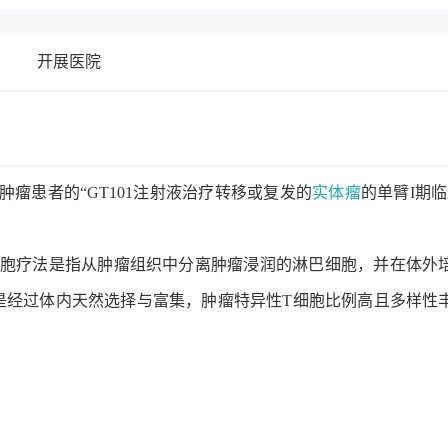
开展医院
瘤患者的“GT101注射液治疗转移或复发的
实体瘤
的单臂I期临
，肿瘤浸润淋巴细胞)细胞疗法是指从肿瘤组织中分离肿瘤浸润的淋巴细胞，并在体
胞是经过体内天然选择与富集，肿瘤特异性T细胞比例高且多样性