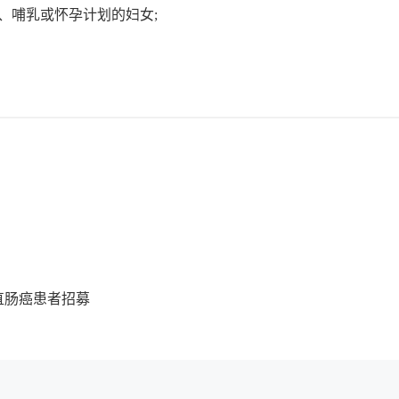
娠、哺乳或怀孕计划的妇女;
-结直肠癌患者招募