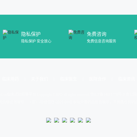
隐私保护
免费咨询
隐私保护 安全放心
免费信息咨询服务
临床用药
关于我们
临床医生
医院合作
临床资讯
d.cn
临床试验招募平台 Copyright ©2015 all rights reserved.
京ICP备14011776号-3 京公网
资格证书编号：（京）-非经营性-2021-0160 本站只做药品信息展示，不销售任何