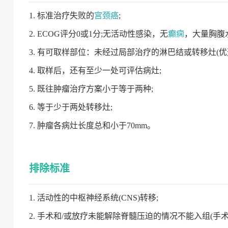
1. 标准治疗失败的
宫颈癌
;
2. ECOG评分0或1分;无活动性感染，无
癫痫
，大量胸腹
3. 有可取样部位：未经过局部治疗的淋巴结或转移灶(优选
4. 取样后，还有至少一处可评估病灶;
5. 既往肿瘤治疗方案小于等于两种;
6. 等于少于两处转移灶;
7. 肿瘤各病灶长度总和小于70mm。
排除标准
1. 活动性的中枢神经系统(CNS)转移;
2. 手术和/或放疗未能解除脊髓压迫的情况不能入组(手