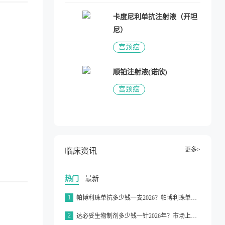
卡度尼利单抗注射液（开坦
尼）
宫颈癌
顺铂注射液(诺欣)
宫颈癌
更多>
临床资讯
热门
最新
1
帕博利珠单抗多少钱一支2026？帕博利珠单抗纳入医保了吗2026？
2
达必妥生物制剂多少钱一针2026年？市场上达必妥的价格为3160元/支左右