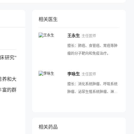
相关医生
王永生
主任医师
擅长：
肺癌、食管癌、胃癌等肿
瘤的分子靶向和免疫治疗。
床研究”
李咏生
主任医师
外培养和大
擅长：
消化系统肿瘤、呼吸系统
丰富的群
肿瘤、泌尿生殖系统肿瘤、淋巴
瘤、骨与软组织肿瘤等恶性肿瘤
的精准诊治，对分子靶向治疗、
肿瘤代谢和免疫治疗、姑息治
疗、不良反应控制等方面有较深
相关药品
的造诣