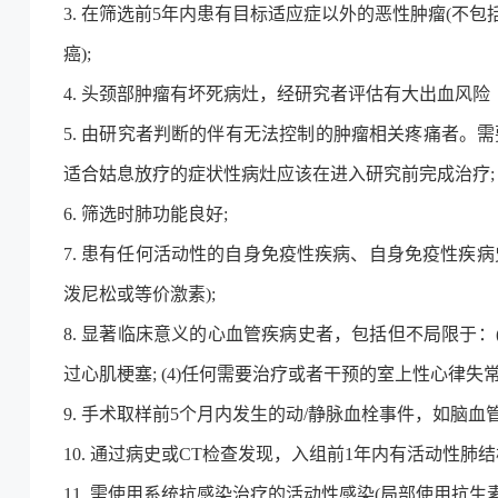
3. 在筛选前5年内患有目标适应症以外的恶性肿瘤(
癌);
4. 头颈部肿瘤有坏死病灶，经研究者评估有大出血风险
5. 由研究者判断的伴有无法控制的肿瘤相关疼痛者。
适合姑息放疗的症状性病灶应该在进入研究前完成治疗;
6. 筛选时肺功能良好;
7. 患有任何活动性的自身免疫性疾病、自身免疫性疾病
泼尼松或等价激素);
8. 显著临床意义的心血管疾病史者，包括但不局限于：(
过心肌梗塞; (4)任何需要治疗或者干预的室上性心律失
9. 手术取样前5个月内发生的动/静脉血栓事件，如脑血
10. 通过病史或CT检查发现，入组前1年内有活动性
11. 需使用系统抗感染治疗的活动性感染(局部使用抗生素