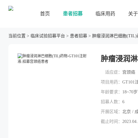
首页
患者招募
临床用药
关于
当前位置
>
临床试验招募平台
>
患者招募
>
肿瘤浸润淋巴细胞(TIL)
肿瘤浸润淋巴
适应症：
宫颈癌
项目用药：
GT10
年龄要求：
18~70
招募人数：
6
开展区域：
北京 / 
截止时间：
2023.04