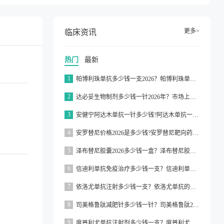
更多>
临床资讯
热门
最新
1
帕博利珠单抗多少钱一支2026？帕博利珠单抗纳入医保了吗2026？
2
达必妥生物制剂多少钱一针2026年？市场上达必妥的价格为3160元/支左右
3
安健宁阿达木单抗一针多少钱?阿达木单抗一针价格在3000元左右
4
安罗替尼价格2026是多少钱?安罗替尼靶向药价格一般在2000元左右
5
泽布替尼胶囊2026多少钱一盒？泽布替尼胶囊的价格为5000元左右一盒
6
信迪利单抗免疫治疗多少钱一支？信迪利单抗免疫治疗的价格约为2843元一支
7
依洛尤单抗注射多少钱一支？依洛尤单抗的价格一般在500元到1000元之间一支
8
司美格鲁肽减肥针多少钱一针？司美格鲁肽2026价格
9
度普利尤单抗注射剂多少钱一支？度普利尤单抗一支价格约为3160元