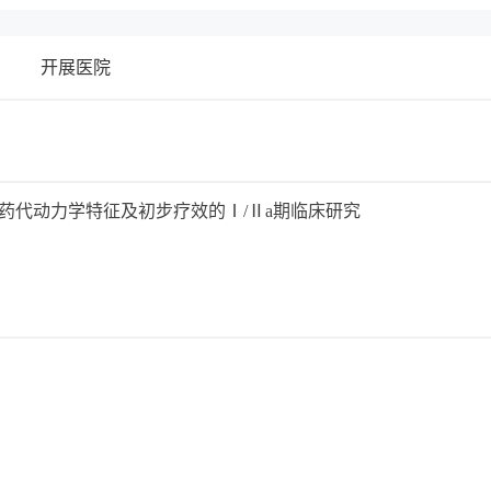
开展医院
药代动力学特征及初步疗效的Ⅰ/Ⅱa期临床研究