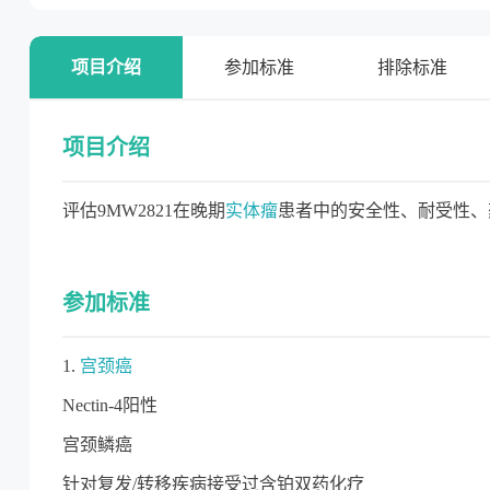
项目介绍
参加标准
排除标准
项目介绍
评估9MW2821在晚期
实体瘤
患者中的安全性、耐受性、
参加标准
1.
宫颈癌
Nectin-4阳性
宫颈鳞癌
针对复发/转移疾病接受过含铂双药化疗