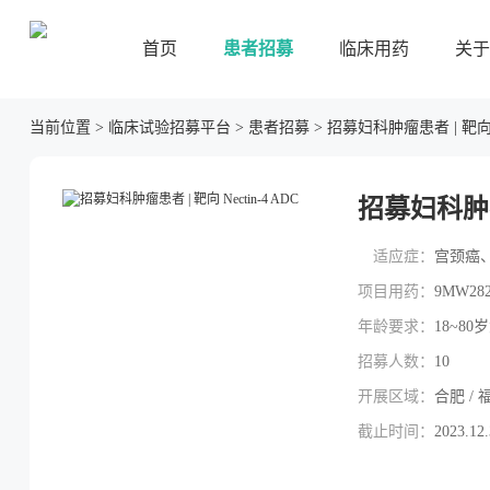
首页
患者招募
临床用药
关于
当前位置
>
临床试验招募平台
>
患者招募
>
招募妇科肿瘤患者 | 靶向 Ne
招募妇科肿瘤患
适应症：
宫颈癌
项目用药：
9MW28
年龄要求：
18~80
招募人数：
10
开展区域：
合肥 / 福
截止时间：
2023.12