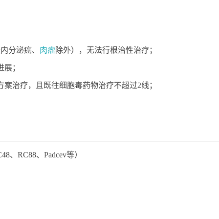
经内分泌癌、
肉瘤
除外），无法行根治性治疗；
进展；
准方案治疗，且既往细胞毒药物治疗不超过2线；
、RC88、Padcev等）