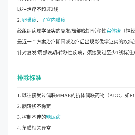
既往治疗不超过2线
2.
卵巢癌
、
子宫内膜癌
经组织病理学证实的复发/局部晚期/转移性
实体瘤
（神
最近一个方案治疗期间或治疗后出现影像学证实的疾病
针对复发/局部晚期/转移性疾病，须接受过至少1线标
排除标准
1. 既往接受过偶联MMAE的抗体偶联药物（ADC，如RC48
2. 脑转移不稳定
3. 控制不佳的
糖尿病
4. 角膜相关异常