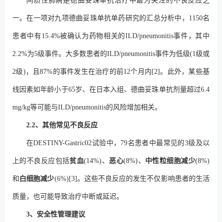
间质性肺病是德曲妥珠单抗治疗中最为关注的不良反应之
一。在一项对九项德曲妥珠单抗单药研究的汇总分析中，1150名
患者中有15.4%被确认为药物相关的ILD/pneumonitis事件，其中
2.2%为5级事件。大多数患者的ILD/pneumonitis事件为低级(1级或
2级)，且87%的事件发生在治疗的前12个月内[2]。此外，某些基
线因素如年龄小于65岁、在日本入组、德曲妥珠单抗剂量超过6.4
mg/kg等可能与ILD/pneumonitis的风险增加相关。
2.2、其他常见不良反应
在DESTINY-Gastric02试验中，79名患者中最常见的3级及以
上的不良反应包括
贫血
(14%)、
恶心
(8%)、
中性粒细胞减少
(8%)
和
白细胞减少
(6%)[3]。这些不良反应的发生不仅影响患者的生活
质量，也可能导致治疗中断或延迟。
3、安全性管理建议