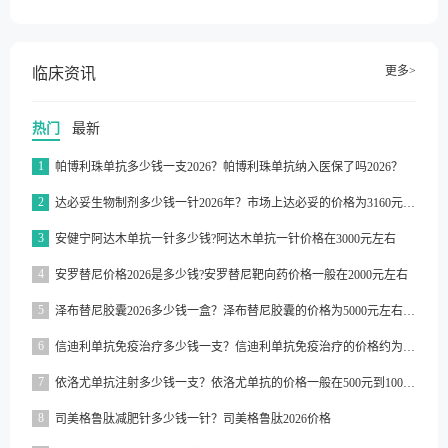
更多>
临床资讯
热门
最新
1
帕博利珠单抗多少钱一支2026？帕博利珠单抗纳入医保了吗2026？
2
达必妥生物制剂多少钱一针2026年？市场上达必妥的价格为3160元/支左右
3
安健宁阿达木单抗一针多少钱?阿达木单抗一针价格在3000元左右
4
安罗替尼价格2026是多少钱?安罗替尼靶向药价格一般在2000元左右
5
泽布替尼胶囊2026多少钱一盒？泽布替尼胶囊的价格为5000元左右一盒
6
信迪利单抗免疫治疗多少钱一支？信迪利单抗免疫治疗的价格约为2843元一支
7
依洛尤单抗注射多少钱一支？依洛尤单抗的价格一般在500元到1000元之间一支
8
司美格鲁肽减肥针多少钱一针？司美格鲁肽2026价格