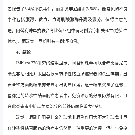
者报告了3-4级不良事件，而瑞戈非尼组则为58%。最常见的不良
事件包括
腹泻、贫血、血清肌酸激酶升高及疲劳
。值得注意的
是，阿替利珠单抗联合考比替尼组中有两例治疗相关死亡(感染性
休克)，而瑞戈非尼组则有一例(肠穿孔)。
4、结论
IMblaze 370研究的结果显示，阿替利珠单抗联合考比替尼与
瑞戈非尼相比并未显著提高转移性结直肠癌患者的总生存期，且
安全性方面的结果亦未显示出明显优势。这一结果突显了在微卫
星稳定的转移性结直肠癌患者中，免疫治疗的效果仍然有限，且
在此类患者中扩展免疫治疗的益处仍面临重大挑战。
瑞戈非尼副作用是什么？瑞戈非尼副作用大不大？瑞戈非尼
在转移性结直肠癌的治疗中仍然是一种重要的选择，但在与免疫