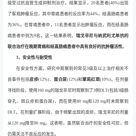
接受过抗血管生成抑制剂治疗。结果显示，20名患者(40%)出现
了客观肿瘤反应，其中胃癌患者的反应率为44%，结直肠癌患者
为36%。在胃癌患者中，11名患者显示出肿瘤反应，而在结直肠
癌患者中则为9名。这一结果表明，
瑞戈非尼与纳武利尤单抗的
联合治疗在晚期胃癌和结直肠癌患者中具有良好的抗肿瘤活性
。
3、安全性与耐受性
在安全性方面，研究中观察到的常见3级及以上治疗相关不
良事件包括
皮疹
(12%)、
蛋白尿
(12%)和
掌跖红斑
(10%)。在剂量
寻找阶段，使用160 mg的瑞戈非尼时观察到了3例DLT(包括3级肠
穿孔、斑丘疹和蛋白尿)，而在使用80 mg和120 mg时未观察到
DLT。在剂量扩展阶段，由于频繁出现的皮疹，瑞戈非尼的剂量
从120 mg降至80 mg。这表明，虽然联合治疗的安全性可控，但
仍需关注不良反应的发生。