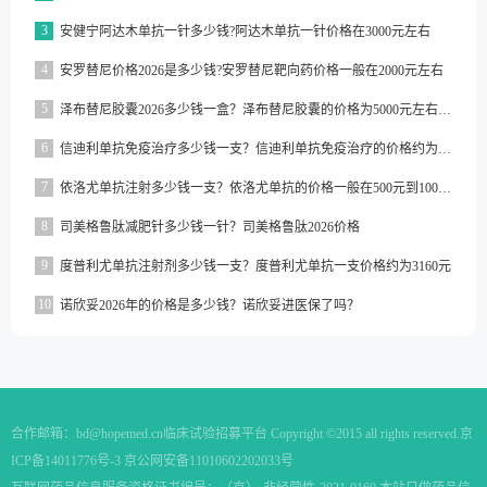
3
安健宁阿达木单抗一针多少钱?阿达木单抗一针价格在3000元左右
4
安罗替尼价格2026是多少钱?安罗替尼靶向药价格一般在2000元左右
5
泽布替尼胶囊2026多少钱一盒？泽布替尼胶囊的价格为5000元左右一盒
6
信迪利单抗免疫治疗多少钱一支？信迪利单抗免疫治疗的价格约为2843元一支
7
依洛尤单抗注射多少钱一支？依洛尤单抗的价格一般在500元到1000元之间一支
8
司美格鲁肽减肥针多少钱一针？司美格鲁肽2026价格
9
度普利尤单抗注射剂多少钱一支？度普利尤单抗一支价格约为3160元
10
诺欣妥2026年的价格是多少钱？诺欣妥进医保了吗？
合作邮箱：
bd@hopemed.cn
临床试验招募平台 Copyright ©2015 all rights reserved.
京
ICP备14011776号-3 京公网安备11010602202033号