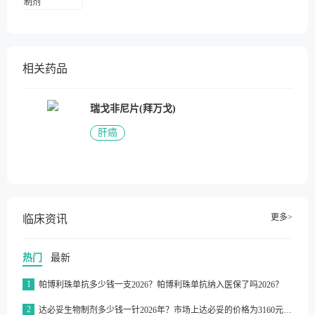
相关药品
瑞戈非尼片(拜万戈)
肝癌
更多>
临床资讯
热门
最新
1
帕博利珠单抗多少钱一支2026？帕博利珠单抗纳入医保了吗2026？
2
达必妥生物制剂多少钱一针2026年？市场上达必妥的价格为3160元/支左右