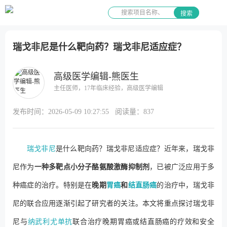
搜索
瑞戈非尼是什么靶向药？瑞戈非尼适应症？
高级医学编辑-熊医生
主任医师，17年临床经验，高级医学编辑
发布时间：
2026-05-09 10:27:55
阅读量：
837
瑞戈非尼
是什么靶向药？瑞戈非尼适应症？近年来，瑞戈非
尼作为
一种多靶点小分子酪氨酸激酶抑制剂
，已被广泛应用于多
种癌症的治疗。特别是在
晚期
胃癌
和
结直肠癌
的治疗中，瑞戈非
尼的联合应用逐渐引起了研究者的关注。本文将重点探讨瑞戈非
尼与
纳武利尤单抗
联合治疗晚期胃癌或结直肠癌的疗效和安全