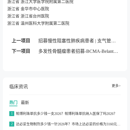
浙江省 浙江大学医学院附属第二医院
浙江省 金华市中心医院
浙江省 浙江省台州医院
浙江省 温州医科大学附属第二医院
上一项目
招募慢性阻塞性肺疾病患者 | 支气管内活瓣
下一项目
多发性骨髓瘤患者招募-BCMA-Belantamab mafodotin
更多>
临床资讯
热门
最新
1
帕博利珠单抗多少钱一支2026？帕博利珠单抗纳入医保了吗2026？
2
达必妥生物制剂多少钱一针2026年？市场上达必妥的价格为3160元/支左右