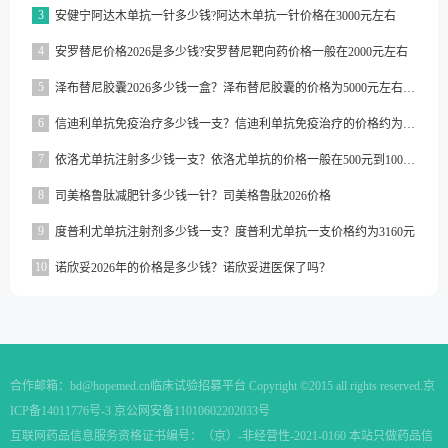
3
安健宁阿达木单抗一针多少钱?阿达木单抗一针价格在3000元左右
4
安罗替尼价格2026是多少钱?安罗替尼靶向药价格一般在2000元左右
5
泽布替尼胶囊2026多少钱一盒？泽布替尼胶囊的价格为5000元左右一盒
6
信迪利单抗免疫治疗多少钱一支？信迪利单抗免疫治疗的价格约为2843元一支
7
依洛尤单抗注射多少钱一支？依洛尤单抗的价格一般在500元到1000元之间一支
8
司美格鲁肽减肥针多少钱一针？司美格鲁肽2026价格
9
度普利尤单抗注射剂多少钱一支？度普利尤单抗一支价格约为3160元
10
诺欣妥2026年的价格是多少钱？诺欣妥进医保了吗？
合作邮箱：
bd@hopemed.cn
临床试验招募平台 Copyright ©2015 all rights reserved.
京
ICP备14011776号-3 京公网安备11010602202033号
互联网药品信息服务资格证书编号：（京）-非经营性-2021-0160 本站只做药品信