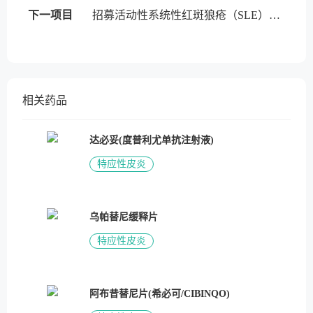
下一项目
招募活动性系统性红斑狼疮（SLE）患者 | 酪氨酸激酶2（TYK2）变构抑制剂
相关药品
达必妥(度普利尤单抗注射液)
特应性皮炎
乌帕替尼缓释片
特应性皮炎
阿布昔替尼片(希必可/CIBINQO)