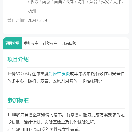
/ 长沙 / 南京 / 南昌 / 长春 / 沈阳 / 烟台 / 延安 / 天津 /
杭州
截止时间：
2024.02.29
项目介绍
参加标准
排除标准
开展医院
项目介绍
评价VC005片在中重度
特应性皮炎
成年患者中的有效性和安全性
的多中心、随机、双盲、安慰剂对照的Ⅱ期临床研究
参加标准
1. 理解并自愿签署知情同意书，有意愿和能力完成方案要求的定
期访视、治疗计划、实验室检查及其他试验过程。
2. 年龄≥18且≤75周岁的男性或女性患者。