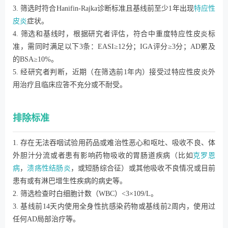
3. 筛选时符合Hanifin-Rajka诊断标准且基线前至少1年出现
特应性
皮炎
症状。
4. 筛选和基线时，根据研究者评估，符合中重度特应性皮炎标
准，需同时满足以下3条：EASI≥12分；IGA评分≥3分；AD累及
的BSA≥10%。
5. 经研究者判断，近期（在筛选前1年内）接受过特应性皮炎外
用治疗且临床应答不充分或不耐受。
排除标准
1. 存在无法吞咽试验用药品或难治性恶心和呕吐、吸收不良、体
外胆汁分流或者患有影响药物吸收的胃肠道疾病（比如
克罗恩
病
，
溃疡性结肠炎
，或短肠综合征）或其他吸收不良情况或目前
患有或有淋巴增生性疾病的病史等。
2. 筛选检查时白细胞计数（WBC）<3×109/L。
3. 基线前14天内使用全身性抗感染药物或基线前2周内，使用过
任何AD局部治疗等。