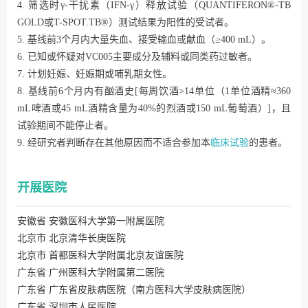
4. 筛选时γ-干扰素（IFN-γ）释放试验（QUANTIFERON®-TB
GOLD或T-SPOT.TB®）测试结果为阳性的受试者。
5. 基线前3个月内大量失血、接受输血或献血（≥400 mL）。
6. 已知或怀疑对VC005主要成分及辅料或同类药过敏者。
7. 计划妊娠、妊娠期或哺乳期女性。
8. 基线前6个月内有酗酒史[每周饮酒>14单位（1单位酒精≈360
mL啤酒或45 mL酒精含量为40%的烈酒或150 mL葡萄酒）]，且
试验期间不能停止者。
9. 经研究者判断存在其他原因而不适合参加本
临床试验
的患者。
开展医院
安徽省 安徽医科大学第一附属医院
北京市 北京清华长庚医院
北京市 首都医科大学附属北京友谊医院
广东省 广州医科大学附属第二医院
广东省 广东省皮肤病医院（南方医科大学皮肤病医院）
广东省 深圳市人民医院