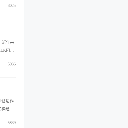
8025
，近年来
LK阳性
5036
沙替尼作
在神经内
5839