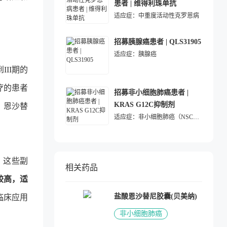
患者 | 维得利珠单抗
适应症：
中重度活动性克罗恩病
招募胰腺癌患者 | QLS31905
适应症：
胰腺癌
II期的
疗的患者
招募非小细胞肺癌患者 |
KRAS G12C抑制剂
者，恩沙替
适应症：
非小细胞肺癌（NSCLC）
，这些副
相关药品
较高，适
盐酸恩沙替尼胶囊(贝美纳)
临床应用
非小细胞肺癌