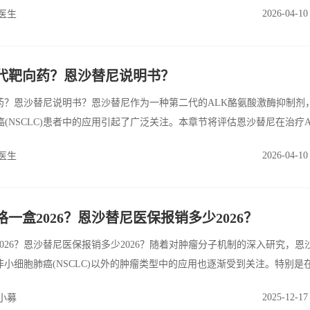
2026-04-10
医生
代靶向药？恩沙替尼说明书？
药？恩沙替尼说明书？恩沙替尼作为一种第二代的ALK酪氨酸激酶抑制剂
癌(NSCLC)患者中的应用引起了广泛关注。本章节将评估恩沙替尼在治疗A
效果和安全性，重点分析其在不同临床试验中的表现。
2026-04-10
医生
一盒2026？恩沙替尼医保报销多少2026？
026？恩沙替尼医保报销多少2026？随着对肿瘤分子机制的深入研究，恩
小细胞肺癌(NSCLC)以外的肿瘤类型中的应用也逐渐受到关注。特别是
经母细胞瘤等领域，恩沙替尼的疗效和安全性开始被探索。
2025-12-17
小募