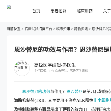
首页
患者招募
临床用药
关于
当前位置
>
临床试验招募平台
>
临床资讯
>
药物资讯
>
恩沙替尼的
恩沙替尼的功效与作用？恩沙替尼是
高级医学编辑-熊医生
主任医师，17年临床经验，高级医学编辑
恩沙替尼的功效
与作用？
恩沙替尼
是第几代靶向药？
激酶抑制剂(TKI)
，其主要用于
治疗ALK阳性
非小细胞
及控制脑转移方面显示出了更强的效力
[1]。药理研