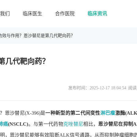
我们
临床医生
合作医院
临床资讯
功效与作用？恩沙替尼是第几代靶向药？
第几代靶向药？
发布时间：
2025-12-17 18:04:54
阅读
恩沙替尼(X-396)是
一种新型的第二代间变性
淋巴瘤
激酶(AL
肺癌
(NSCLC)
。与第一代药物
克唑替尼
相比，
恩沙替尼在抑制A
究表明，恩沙替尼能够有效阻断ALK信号通路，从而抑制肿瘤细胞