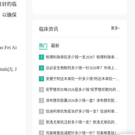
良好的临
，以确保
更多>
临床资讯
热门
最新
uo Fei Ai
1
帕博利珠单抗多少钱一支2026？帕博利珠单抗纳入医保了吗2026？
2
达必妥生物制剂多少钱一针2026年？市场上达必妥的价格为3160元/支左右
als[J]. J
3
安健宁阿达木单抗一针多少钱?阿达木单抗一针价格在3000元左右
4
安罗替尼价格2026是多少钱?安罗替尼靶向药价格一般在2000元左右
5
泽布替尼胶囊2026多少钱一盒？泽布替尼胶囊的价格为5000元左右一盒
6
信迪利单抗免疫治疗多少钱一支？信迪利单抗免疫治疗的价格约为2843元一支
7
依洛尤单抗注射多少钱一支？依洛尤单抗的价格一般在500元到1000元之间一支
8
司美格鲁肽减肥针多少钱一针？司美格鲁肽2026价格