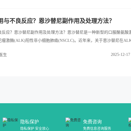
用与不良反应？恩沙替尼副作用及处理方法？
良反应？恩沙替尼副作用及处理方法？恩沙替尼是一种新型的口服酪氨酸
激酶(ALK)阳性非小细胞肺癌(NSCLC)。近年来，关于恩沙替尼在AL
安全性研究逐渐增多，尤其是与其他ALK抑制剂(如克唑替尼Crizotinib)
2025-12-17
医生
隐私保护
免费咨询
隐私保护 安全放心
免费信息咨询服务