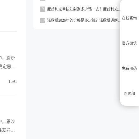
9
度普利尤单抗注射剂多少钱一支？度普利尤单抗一支价格约为3160元
在线咨询
10
诺欣妥2026年的价格是多少钱？诺欣妥进医保了吗？
官方微信
疗中，恩沙
确定恩沙
免费用药
1591
回顶部
中，恩沙
性差异。