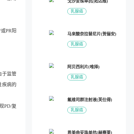
戈沙妥珠单抗(拓达维)
乳腺癌
或PR阳
马来酸奈拉替尼片(贺俪安)
乳腺癌
阿贝西利片(唯择)
由于监管
乳腺癌
性疾病的
氟维司群注射液(芙仕得)
现PD/复
乳腺癌
恩美曲妥珠单抗(赫赛莱)