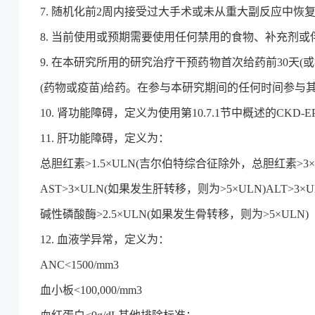
7. 随机化前2周内接受过大手术或未从重大副反应中恢
8. 当前使用或预期需要使用任何禁用的食物、补充剂
9. 在本研究所用的研究治疗干预药物首次给药前30天(
(药物或疫苗)给药。在参与本研究期间的任何时间参与其
10. 肾功能障碍，定义为使用第10.7.1节中概述的CKD-EPI公
11. 肝功能障碍，定义为：
总胆红素>1.5×ULN(吉尔伯特综合征除外，总胆红素>3×
AST>3×ULN(如果发生肝转移，则为>5×ULN)ALT>3
碱性磷酸酶>2.5×ULN(如果发生骨转移，则为>5×ULN)
12. 血液学异常，定义为：
ANC<1500/mm3
血小板<100,000/mm3