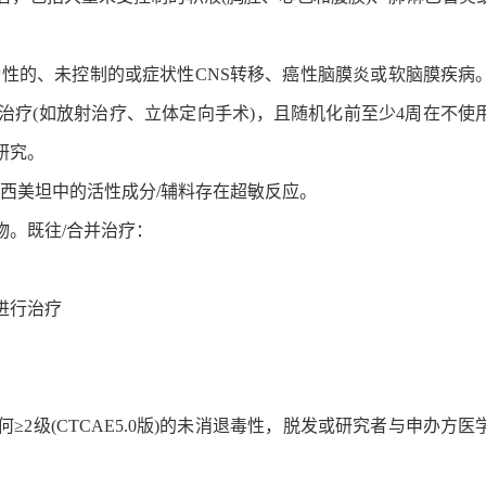
活动性的、未控制的或症状性CNS转移、癌性脑膜炎或软脑膜疾病
治疗(如放射治疗、立体定向手术)，且随机化前至少4周在不使
研究。
西美坦中的活性成分/辅料存在超敏反应。
物。既往/合并治疗：
进行治疗
2级(CTCAE5.0版)的未消退毒性，脱发或研究者与申办方医