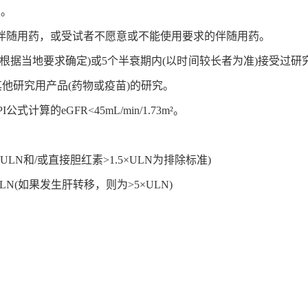
复。
或伴随用药，或受试者不愿意或不能使用要求的伴随用药。
或根据当地要求确定)或5个半衰期内(以时间较长者为准)接受过研
他研究用产品(药物或疫苗)的研究。
式计算的eGFR<45mL/min/1.73m²。
ULN和/或直接胆红素>1.5×ULN为排除标准)
×ULN(如果发生肝转移，则为>5×ULN)