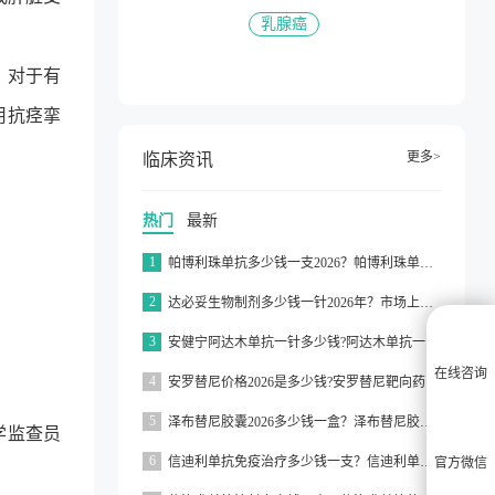
乳腺癌
。对于有
用抗痉挛
更多>
临床资讯
热门
最新
1
帕博利珠单抗多少钱一支2026？帕博利珠单抗纳入医保了吗2026？
2
达必妥生物制剂多少钱一针2026年？市场上达必妥的价格为3160元/支左右
3
安健宁阿达木单抗一针多少钱?阿达木单抗一针价格在3000元左右
在线咨询
4
安罗替尼价格2026是多少钱?安罗替尼靶向药价格一般在2000元左右
5
泽布替尼胶囊2026多少钱一盒？泽布替尼胶囊的价格为5000元左右一盒
学监查员
6
信迪利单抗免疫治疗多少钱一支？信迪利单抗免疫治疗的价格约为2843元一支
官方微信