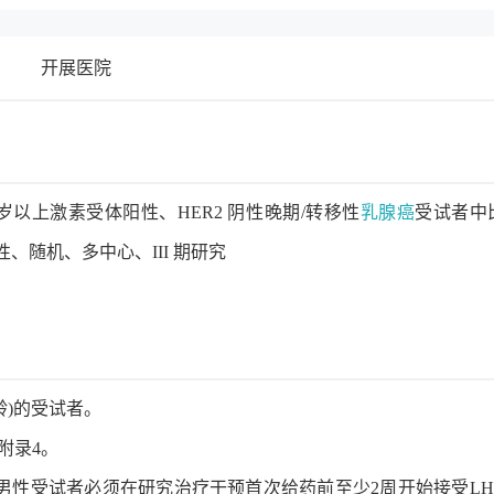
开展医院
8 岁以上激素受体阳性、HER2 阴性晚期/转移性
乳腺癌
受试者中比
、随机、多中心、III 期研究
龄)的受试者。
见附录4。
试者和男性受试者必须在研究治疗干预首次给药前至少2周开始接受LH