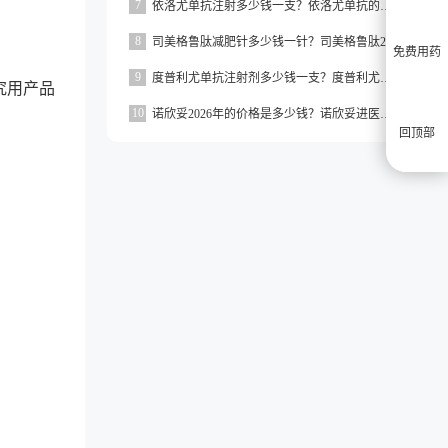
7
依洛尤单抗注射多少钱一支？依洛尤单抗的价格一般在500元到1000元之间一支
8
司美格鲁肽减肥针多少钱一针？司美格鲁肽2026价格
免费用药
9
度普利尤单抗注射剂多少钱一支？度普利尤单抗一支价格约为3160元
究用产品
10
诺欣妥2026年的价格是多少钱？诺欣妥进医保了吗？
回顶部