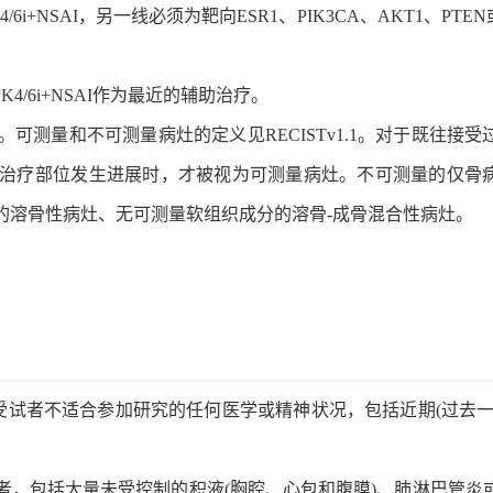
6i+NSAI，另一线必须为靶向ESR1、PIK3CA、AKT1、PTEN
4/6i+NSAI作为最近的辅助治疗。
可测量和不可测量病灶的定义见RECISTv1.1。对于既往接受
治疗部位发生进展时，才被视为可测量病灶。不可测量的仅骨
的溶骨性病灶、无可测量软组织成分的溶骨-成骨混合性病灶。
使受试者不适合参加研究的任何医学或精神状况，包括近期(过去一
试者，包括大量未受控制的积液(胸腔、心包和腹膜)、肺淋巴管炎