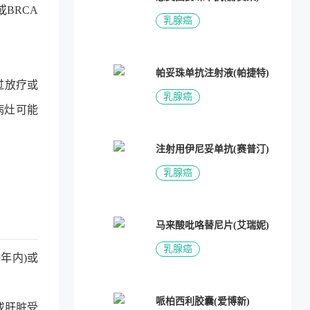
或BRCA
乳腺癌
帕妥珠单抗注射液(帕捷特)
过放疗或
乳腺癌
病灶可能
注射用伊尼妥单抗(赛普汀)
乳腺癌
马来酸吡咯替尼片(艾瑞妮)
乳腺癌
年内)或
哌柏西利胶囊(爱博新)
或肝脏受