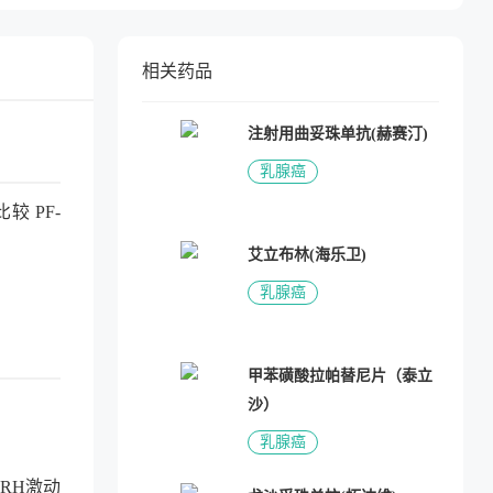
相关药品
注射用曲妥珠单抗(赫赛汀)
乳腺癌
较 PF-
艾立布林(海乐卫)
乳腺癌
甲苯磺酸拉帕替尼片（泰立
沙）
乳腺癌
RH激动