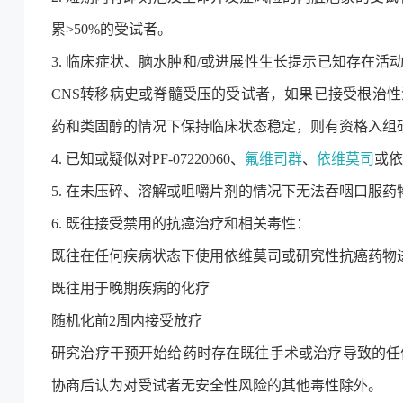
累>50%的受试者。
3. 临床症状、脑水肿和/或进展性生长提示已知存在
CNS转移病史或脊髓受压的受试者，如果已接受根治性
药和类固醇的情况下保持临床状态稳定，则有资格入组
4. 已知或疑似对PF-07220060、
氟维司群
、
依维莫司
或依
5. 在未压碎、溶解或咀嚼片剂的情况下无法吞咽口服药
6. 既往接受禁用的抗癌治疗和相关毒性：
既往在任何疾病状态下使用依维莫司或研究性抗癌药物
既往用于晚期疾病的化疗
随机化前2周内接受放疗
研究治疗干预开始给药时存在既往手术或治疗导致的任何≥
协商后认为对受试者无安全性风险的其他毒性除外。