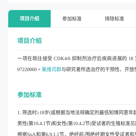
项目介绍
参加标准
排除标准
项目介绍
一项在既往接受 CDK4/6 抑制剂治疗后疾病进展的 1
07220060 +
氟维司群
与研究者所选治疗的干预性、开放性
参加标准
1. 筛选时≥18岁(或根据当地法规确定的最低知情同意年
男性(第10.4.1节)和女性(第10.4.2节)受试者的生殖标准
根据SoA和第6.9.1.1节，绝经前/围绝经期女性受