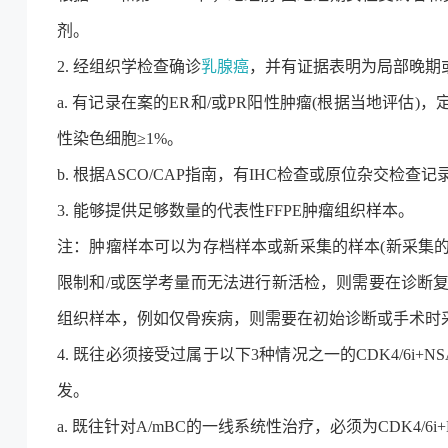
剂。
2. 经组织学检查确诊
乳腺癌
，并有证据表明为局部晚期
a. 有记录在案的ER和/或PR阳性肿瘤(根据当地评估
性染色细胞≥1%。
b. 根据ASCO/CAP指南，有IHC检查或原位杂交检查记录证实的
3. 能够提供足够数量的代表性FFPE肿瘤组织样本。
注：肿瘤样本可以为存档样本或新采集的样本(新采集的固
限制和/或医学考量而无法进行新活检，则需要在诊断
组织样本，例如仅骨疾病，则需要在初始诊断或手术时
4. 既往必须接受过属于以下3种情况之一的CDK4/6i+N
发。
a. 既往针对A/mBC的一线系统性治疗，必须为CDK4/6i+N