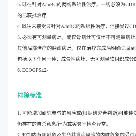
b. 既往针对A/mBC的两线系统性治疗，一线必须为CDK4/
的已获批治疗;
c. 既往未接受过针对A/mBC的系统性治疗，但接受过CDK
5. 必须有可测量病灶，或仅骨病灶可仅伴不可测量病灶。
其他局部治疗的肿瘤病灶，仅在治疗完成后明确记录到
包括以下任何一种：成骨性病灶、无可测量软组织成分
6. ECOGPS≤2。
排除标准
1. 可能增加研究参与的风险或(根据研究者判断)可能
仍存在的自杀意念/行为或实验室检查异常。
2. 短期内有即刻危及生命并发症风险的内脏危象的受