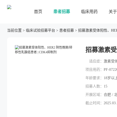
首页
患者招募
临床用药
关于
当前位置
>
临床试验招募平台
>
患者招募
>
招募激素受体阳性、HER
招募激素受体
适应症：
激素受体
项目用药：
PF-0722
年龄要求：
18岁以
招募人数：
15
开展区域：
合肥 / 北
截止时间：
2025.03