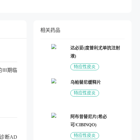
相关药品
达必妥(度普利尤单抗注射
液)
特应性皮炎
的Ⅲ期临
乌帕替尼缓释片
特应性皮炎
阿布昔替尼片(希必
可/CIBINQO)
特应性皮炎
诊断AD