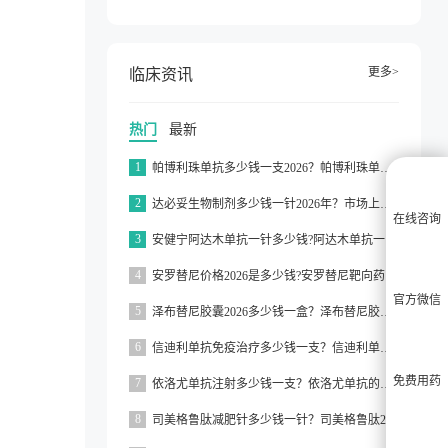
更多>
临床资讯
热门
最新
1
帕博利珠单抗多少钱一支2026？帕博利珠单抗纳入医保了吗2026？
2
达必妥生物制剂多少钱一针2026年？市场上达必妥的价格为3160元/支左右
在线咨询
3
安健宁阿达木单抗一针多少钱?阿达木单抗一针价格在3000元左右
4
安罗替尼价格2026是多少钱?安罗替尼靶向药价格一般在2000元左右
官方微信
5
泽布替尼胶囊2026多少钱一盒？泽布替尼胶囊的价格为5000元左右一盒
6
信迪利单抗免疫治疗多少钱一支？信迪利单抗免疫治疗的价格约为2843元一支
免费用药
7
依洛尤单抗注射多少钱一支？依洛尤单抗的价格一般在500元到1000元之间一支
8
司美格鲁肽减肥针多少钱一针？司美格鲁肽2026价格