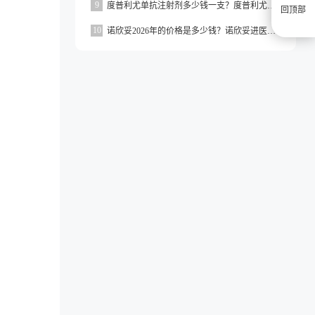
9
度普利尤单抗注射剂多少钱一支？度普利尤单抗一支价格约为3160元
回顶部
10
诺欣妥2026年的价格是多少钱？诺欣妥进医保了吗？