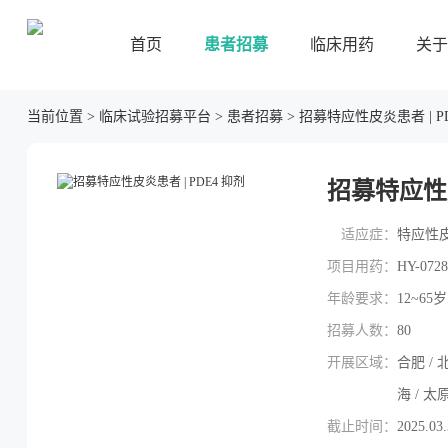
首页
患者招募
临床用药
关于
当前位置
>
临床试验招募平台
>
患者招募
>
招募特应性皮炎患者 | P
招募特应性皮
适应症：
特应性
项目用药：
HY-072
年龄要求：
12~65岁
招募人数：
80
开展区域：
合肥 / 北
海 / 太原
截止时间：
2025.03