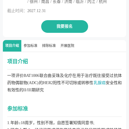
/ 徐州 / 南昌 / 长春 / 济南 / 临沂 / 内江 / 杭州
截止时间：
2027.12.31
我要报名
项目介绍
参加标准
排除标准
开展医院
项目介绍
一项评价BAT1006联合曲妥珠及化疗在用于治疗既往接受过抗体
药物偶联物(ADC)的HER2阳性不可切除或转移性
乳腺癌
安全性和
有效性的II/III期研究
参加标准
1.年龄≥18周岁，性别不限，自愿签署知情同意书;