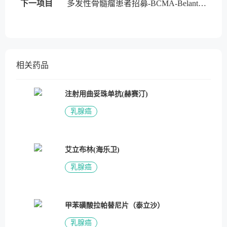
下一项目
多发性骨髓瘤患者招募-BCMA-Belantamab mafodotin
相关药品
注射用曲妥珠单抗(赫赛汀)
乳腺癌
艾立布林(海乐卫)
乳腺癌
甲苯磺酸拉帕替尼片（泰立沙）
乳腺癌