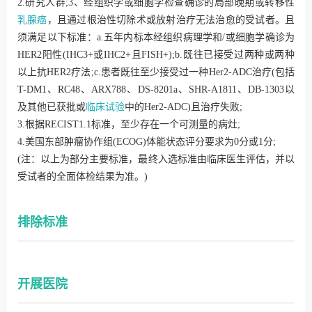
2.研究人群;3、经组织学或细胞学检查确诊的局部晚期或转移性
乳腺癌
，且通过根治性切除术或放射治疗无法治愈的受试者。且
须满足以下标准：a.五年内标本经组织病理学和/或细胞学确诊为
HER2阳性(IHC3+或IHC2+且FISH+);b.既往已接受过两种或两种
以上抗HER2疗法;c.患者既往至少接受过一种Her2-ADC治疗(包括
T-DM1、RC48、ARX788、DS-8201a、SHR-A1811、DB-1303以
及其他已获批或
临床试验
中的Her2-ADC)且治疗失败;
3.根据RECIST1.1标准，至少存在一个可测量的病灶;
4.美国东部肿瘤协作组(ECOG)体能状态评分要求为0分或1分;
(注：以上为部分主要标准，最终入选标准由临床医生评估，并以
受试者的全面体检结果为准。)
排除标准
开展医院