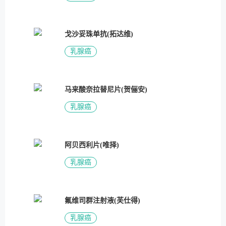
戈沙妥珠单抗(拓达维)
乳腺癌
马来酸奈拉替尼片(贺俪安)
乳腺癌
阿贝西利片(唯择)
乳腺癌
氟维司群注射液(芙仕得)
乳腺癌