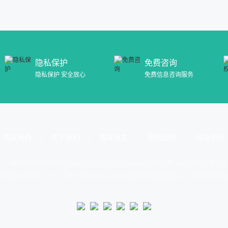
隐私保护
免费咨询
隐私保护 安全放心
免费信息咨询服务
临床用药
关于我们
临床医生
医院合作
临床资讯
d.cn
临床试验招募平台 Copyright ©2015 all rights reserved.
京ICP备14011776号-3 京公网
资格证书编号：（京）-非经营性-2021-0160 本站只做药品信息展示，不销售任何