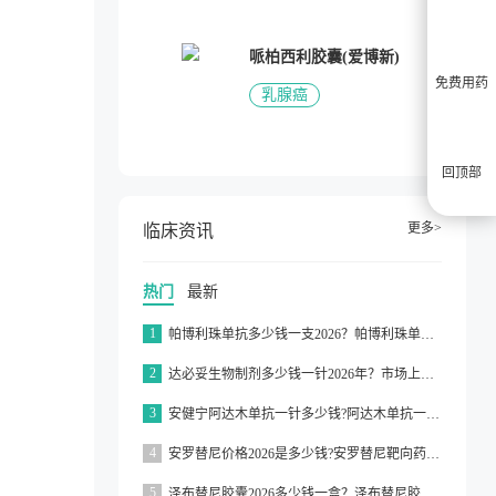
哌柏西利胶囊(爱博新)
免费用药
乳腺癌
回顶部
更多>
临床资讯
热门
最新
1
帕博利珠单抗多少钱一支2026？帕博利珠单抗纳入医保了吗2026？
2
达必妥生物制剂多少钱一针2026年？市场上达必妥的价格为3160元/支左右
3
安健宁阿达木单抗一针多少钱?阿达木单抗一针价格在3000元左右
4
安罗替尼价格2026是多少钱?安罗替尼靶向药价格一般在2000元左右
5
泽布替尼胶囊2026多少钱一盒？泽布替尼胶囊的价格为5000元左右一盒