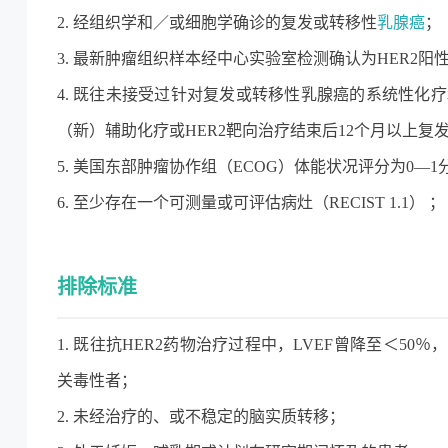
2. 经组织学和／或细胞学确诊的复发或转移性
乳腺癌
；
3. 最新肿瘤组织样本经中心实验室检测确认为HER2阳性（
4. 既往未接受过针对复发或转移性乳腺癌的系统性化
（新）辅助化疗或HER2靶向治疗结束后12个月以上复
5. 美国东部肿瘤协作组（ECOG）体能状况评分为0—1
6. 至少存在一个可测量或可评估病灶（RECIST 1.1） ；
排除标准
1. 既往抗HER2药物治疗过程中，LVEF曾降至＜5
关毒性者；
2. 未经治疗的、或不稳定的脑实质转移；