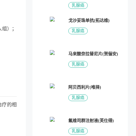
乳腺癌
戈沙妥珠单抗(拓达维)
入组）；
乳腺癌
马来酸奈拉替尼片(贺俪安)
乳腺癌
阿贝西利片(唯择)
乳腺癌
治疗的相
氟维司群注射液(芙仕得)
乳腺癌