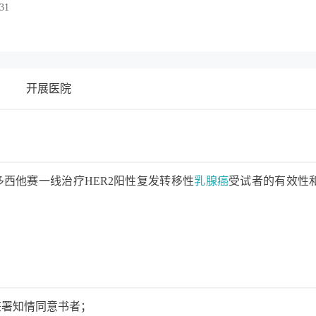
.31
开展医院
多西他赛一线治疗HER2阳性复发转移性
乳腺癌
受试者的有效性
签署知情同意书者；