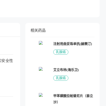
相关药品
注射用曲妥珠单抗(赫赛汀)
乳腺癌
和安全性
艾立布林(海乐卫)
乳腺癌
甲苯磺酸拉帕替尼片（泰立
沙）