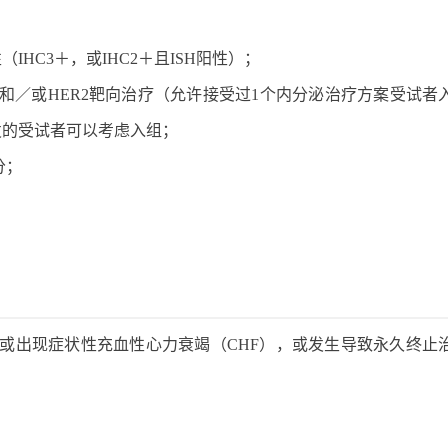
IHC3＋，或IHC2＋且ISH阳性）；
疗和／或HER2靶向治疗（允许接受过1个内分泌治疗方案受试者
发的受试者可以考虑入组；
分；
0％，或出现症状性充血性心力衰竭（CHF），或发生导致永久终止