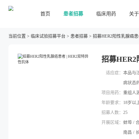
首页
患者招募
临床用药
关于
当前位置
>
临床试验招募平台
>
患者招募
>
招募HER2阳性乳腺癌患者
招募HER2
适应症：
本品与
病状态的
项目用药：
重组人
年龄要求：
18岁以
招募人数：
25
开展区域：
蚌埠 / 合
南昌 / 长