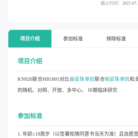
截止时间：
2025.07
项目介绍
参加标准
排除标准
项目介绍
KN026联合HB1801对比
曲妥珠单抗
联合
帕妥珠单抗
和
的随机、对照、开放、多中心、 Ⅲ期临床研究
参加标准
1. 年龄≥18周岁（以签署知情同意书当天为准）且自愿