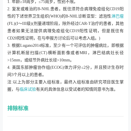
1. 年龄≥18周岁，≤75周岁，性别不限。
2. 复发或难治的B-NHL患者。既往须符合病理免疫组化CD19阳
性的下述世界卫生组织(WHO)的B-NHL诊断亚型：滤泡性
淋巴瘤
(FL)(I～III级)(剂量递增阶段，除外经过CAR-T治疗的患者，其他
患者如果无法提供病理免疫组化CD19阳性证明，但是既往有
CD20阳性证明，在与申报方讨论后可以考虑入组。)
3. 根据Lugano2014标准，至少有一个可评估的肿瘤病灶，即根据
计算机断层扫描(CT)横断面影像或者MRI，淋巴结病灶长径
>15mm，或结节外病灶长径>10mm。
4. 美国东部肿瘤协作组(ECOG)体力评分≤2分，并且预计生存时
间3个月以上的患者。
注:以上为部分主要入组标准，最终入组标准由研究项目医生掌
握，与
临床试验
有关的具体信息以受试者的知情同意书为准。
排除标准