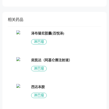
相关药品
泽布替尼胶囊(百悦泽)
淋巴瘤
奕凯达（阿基仑赛注射液）
淋巴瘤
西达本胺
淋巴瘤