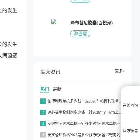
血的发生
泽布替尼胶囊(百悦泽)
淋巴瘤
染的发生
致病菌感
更多>
临床资讯
热门
最新
1
帕博利珠单抗多少钱一支2026？帕博利珠单抗纳入医保了吗2026？
在线咨询
2
达必妥生物制剂多少钱一针2026年？市场上达必妥的价格为3160元/支左右
3
安健宁阿达木单抗一针多少钱?阿达木单抗一针价格在3000元左右
官方微信
4
安罗替尼价格2026是多少钱?安罗替尼靶向药价格一般在2000元左右