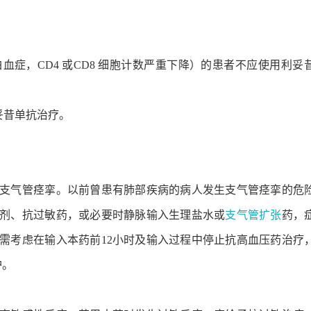
血症，CD4 或CD8 细胞计数严重下降）的患者不应使用利妥
利妥昔单抗治疗。
支气管痉挛。以前曾患有肺部疾病的病人发生支气管痉挛的危
剂、抗过敏药，或必要时静脉输入生理盐水或
支气管扩张
药，
需考虑在输入本药前12小时及输入过程中停止抗高血压药治疗
护。