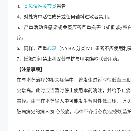
3、
类风湿性关节炎
患者
4、对处方中活性成分或任何辅料过敏者禁用。
5、严重活动性感染或免疫应答严重损害（如低g球蛋白
疗。
6、同样，严重
心衰
（NYHA 分类IV）患者不应使用
7、妊娠期间禁止利妥昔单抗与甲氨蝶呤联合用药。
【注意事项】
在与本药治疗的相关症候中，曾发生过暂时性低血压和
会增高。此时应当暂时停止使用本药滴注，并给予止痛
减轻。由于在本药输入中可能发生暂时性低血压，所以
脏病病史的病人(如心绞痛，心律不齐或心衰)应密切监