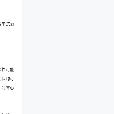
昔单抗治
险性可能
症状均可
，对有心