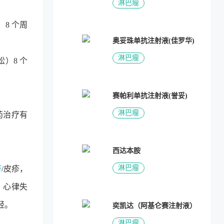
淋巴瘤
）8 个周
奥妥珠单抗注射液(佳罗华)
淋巴瘤
）8 个
赛帕利单抗注射液(誉妥)
淋巴瘤
药治疗有
西达本胺
淋巴瘤
疹
/皮疹，
，心律失
轻。
奕凯达（阿基仑赛注射液）
淋巴瘤