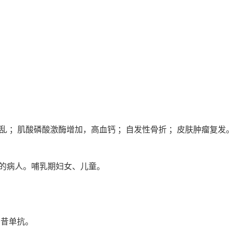
乱 ；肌酸磷酸激酶增加，高血钙 ；自发性骨折 ；皮肤肿瘤复发
感的病人。哺乳期妇女、儿童。
妥昔单抗。