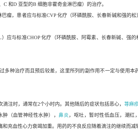
、C 和D 亚型的B 细胞非霍奇金淋巴瘤）的治疗。
霍奇金淋巴瘤，患者应与标准CVP 化疗（环磷酰胺、长春新碱和强的松
BCL）应与标准CHOP 化疗（环磷酰胺、阿霉素、长春新碱、强的松
过多种治疗而且预后较差，这里所列的副作用不一定与使用本
次滴注时，通常在2个小时内。其他随后的症状包括恶心，
荨麻
水肿（血管神经性水肿），
鼻炎
，呕吐，暂时性低血压，潮红
痛和充血性心力衰竭加重。用药的不良反应随着滴注的继续而减