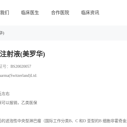
我们
临床医生
合作医院
临床资讯
华)
注射液(美罗华)
证号：
BS20020057
arma(Switzerland)Ltd.
0元左右
保可以报销，乙类医保
的滤泡性中央型淋巴瘤（国际工作分类B、C 和D 亚型的B 细胞非霍奇