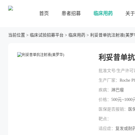
首页
患者招募
临床用药
关于
当前位置
>
临床试验招募平台
>
临床用药
>
利妥昔单抗注射液(美罗
利妥昔单抗
批准文号/生产许可
生产厂家：
Roche Ph
疾病：
淋巴瘤
价格：
500元~100
医保是否报销：
医
靶点：
适应症：
复发或耐药