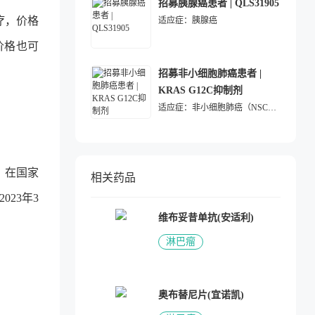
招募胰腺癌患者 | QLS31905
疗，价格
适应症：
胰腺癌
价格也可
招募非小细胞肺癌患者 |
KRAS G12C抑制剂
。
适应症：
非小细胞肺癌（NSCLC）
，在国家
相关药品
23年3
维布妥昔单抗(安适利)
淋巴瘤
奥布替尼片(宜诺凯)