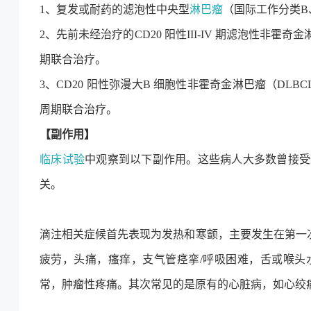
1、复发或耐药的滤泡性中央型
淋巴瘤
（国际工作分类B
2、先前未经治疗的CD20 阳性III-IV 期滤泡性非
期联合治疗。
3、CD20 阳性弥漫大B 细胞性非霍奇金淋巴瘤（DL
周期联合治疗。
【副作用】
临床试验
中观察到以下副作用。这些病人大多数曾接受
关。
滴注相关症候首先表现为发热和寒颤，主要发生在第一
疲劳，头痛，瘙痒，支气管痉挛/呼吸困难，舌或喉头
常，肿瘤性疼痛。其次常见的是原有的心脏病，如心绞