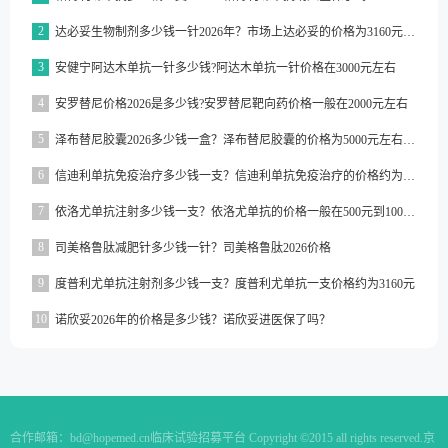
2
达必妥生物制剂多少钱一针2026年？市场上达必妥的价格为3160元/支左右
3
安健宁阿达木单抗一针多少钱?阿达木单抗一针价格在3000元左右
4
安罗替尼价格2026是多少钱?安罗替尼靶向药价格一般在2000元左右
5
泽布替尼胶囊2026多少钱一盒？泽布替尼胶囊的价格为5000元左右一盒
6
信迪利单抗免疫治疗多少钱一支？信迪利单抗免疫治疗的价格约为2843元一支
7
依洛尤单抗注射多少钱一支？依洛尤单抗的价格一般在500元到1000元之间一支
8
司美格鲁肽减肥针多少钱一针？司美格鲁肽2026价格
9
度普利尤单抗注射剂多少钱一支？度普利尤单抗一支价格约为3160元
10
诺欣妥2026年的价格是多少钱？诺欣妥进医保了吗？
合作邮箱：
bd@hopemed.cn
临床试验招募平台 Copyright ©2015 all rights reserved.
京