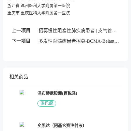
浙江省 温州医科大学附属第一医院
重庆市 重庆医科大学附属第一医院
上一项目
招募慢性阻塞性肺疾病患者 | 支气管内活瓣
下一项目
多发性骨髓瘤患者招募-BCMA-Belantamab mafodotin
相关药品
泽布替尼胶囊(百悦泽)
淋巴瘤
奕凯达（阿基仑赛注射液）