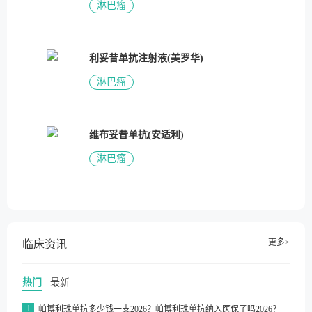
淋巴瘤
利妥昔单抗注射液(美罗华)
淋巴瘤
维布妥昔单抗(安适利)
淋巴瘤
更多>
临床资讯
热门
最新
1
帕博利珠单抗多少钱一支2026？帕博利珠单抗纳入医保了吗2026？