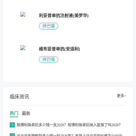
利妥昔单抗注射液(美罗华)
淋巴瘤
维布妥昔单抗(安适利)
淋巴瘤
更多>
临床资讯
热门
最新
1
帕博利珠单抗多少钱一支2026？帕博利珠单抗纳入医保了吗2026？
2