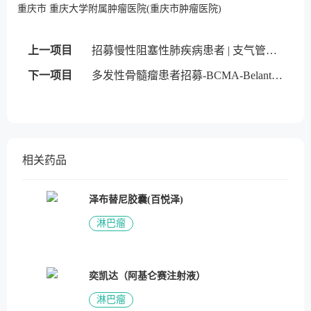
重庆市 重庆大学附属肿瘤医院(重庆市肿瘤医院)
上一项目
招募慢性阻塞性肺疾病患者 | 支气管内活瓣
下一项目
多发性骨髓瘤患者招募-BCMA-Belantamab mafodotin
相关药品
泽布替尼胶囊(百悦泽)
淋巴瘤
奕凯达（阿基仑赛注射液）
淋巴瘤