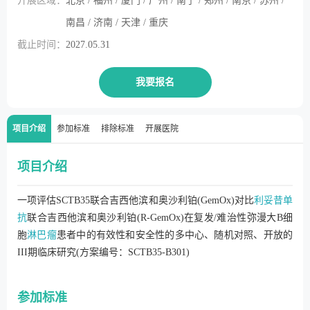
开展区域：
北京 / 福州 / 厦门 / 广州 / 南宁 / 郑州 / 南京 / 苏州 /
南昌 / 济南 / 天津 / 重庆
截止时间：
2027.05.31
我要报名
项目介绍
参加标准
排除标准
开展医院
项目介绍
一项评估SCTB35联合吉西他滨和奥沙利铂(GemOx)对比
利妥昔单
抗
联合吉西他滨和奥沙利铂(R-GemOx)在复发/难治性弥漫大B细
胞
淋巴瘤
患者中的有效性和安全性的多中心、随机对照、开放的
III期临床研究(方案编号：SCTB35-B301)
参加标准