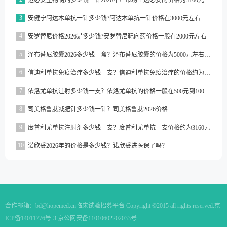
达必妥生物制剂多少钱一针2026年？市场上达必妥的价格为3160元/支左右
3
安健宁阿达木单抗一针多少钱?阿达木单抗一针价格在3000元左右
4
安罗替尼价格2026是多少钱?安罗替尼靶向药价格一般在2000元左右
5
泽布替尼胶囊2026多少钱一盒？泽布替尼胶囊的价格为5000元左右一盒
6
信迪利单抗免疫治疗多少钱一支？信迪利单抗免疫治疗的价格约为2843元一支
7
依洛尤单抗注射多少钱一支？依洛尤单抗的价格一般在500元到1000元之间一支
8
司美格鲁肽减肥针多少钱一针？司美格鲁肽2026价格
9
度普利尤单抗注射剂多少钱一支？度普利尤单抗一支价格约为3160元
10
诺欣妥2026年的价格是多少钱？诺欣妥进医保了吗？
合作邮箱：
bd@hopemed.cn
临床试验招募平台 Copyright ©2015 all rights reserved.
京
ICP备14011776号-3 京公网安备11010602202033号