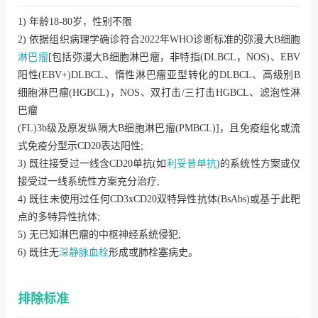
1) 年龄18-80岁，性别不限
2) 依据组织病理学确诊符合2022年WHO诊断标准的弥漫大B细胞
淋巴瘤
[包括弥漫大B细胞淋巴瘤，非特指(DLBCL，NOS)、EBV
阳性(EBV+)DLBCL、惰性淋巴瘤亚型转化的DLBCL、高级别B
细胞淋巴瘤(HGBCL)，NOS、双打击/三打击HGBCL、滤泡性淋
巴瘤
(FL)3b级及原发纵隔大B细胞淋巴瘤(PMBCL)]，且免疫组化或流
式免疫分型示CD20表达阳性;
3) 既往接受过一线含CD20单抗(如
利妥昔单抗
)的系统性方案或仅
接受过一线系统性方案充分治疗;
4) 既往未使用过任何CD3xCD20双特异性抗体(BsAbs)或基于此靶
点的多特异性抗体;
5) 无已知淋巴瘤的中枢神经系统侵犯;
6) 既往无
深静脉血栓
形成或肺栓塞病史。
排除标准