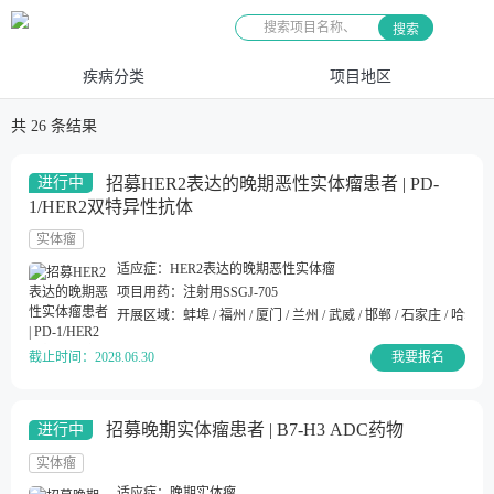
搜索
疾病分类
项目地区
共
26
条结果
招募HER2表达的晚期恶性实体瘤患者 | PD-
进行中
1/HER2双特异性抗体
实体瘤
适应症：
HER2表达的晚期恶性实体瘤
项目用药：
注射用SSGJ-705
开展区域：
蚌埠 / 福州 / 厦门 / 兰州 / 武威 / 邯郸 / 石家庄 / 哈尔滨 /
截止时间：
2028.06.30
我要报名
招募晚期实体瘤患者 | B7-H3 ADC药物
进行中
实体瘤
适应症：
晚期实体瘤