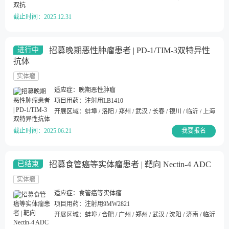
截止时间：
2025.12.31
招募晚期恶性肿瘤患者 | PD-1/TIM-3双特异性
进行中
抗体
实体瘤
适应症：
晚期恶性肿瘤
项目用药：
注射用LB1410
开展区域：
蚌埠 / 洛阳 / 郑州 / 武汉 / 长春 / 银川 / 临沂 / 上海 / 杭
截止时间：
2025.06.21
我要报名
招募食管癌等实体瘤患者 | 靶向 Nectin-4 ADC
已结束
实体瘤
适应症：
食管癌等实体瘤
项目用药：
注射用9MW2821
开展区域：
蚌埠 / 合肥 / 广州 / 郑州 / 武汉 / 沈阳 / 济南 / 临沂 / 青