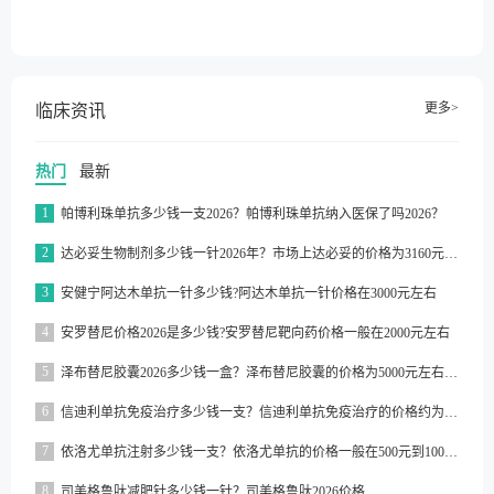
更多>
临床资讯
热门
最新
1
帕博利珠单抗多少钱一支2026？帕博利珠单抗纳入医保了吗2026？
2
达必妥生物制剂多少钱一针2026年？市场上达必妥的价格为3160元/支左右
3
安健宁阿达木单抗一针多少钱?阿达木单抗一针价格在3000元左右
4
安罗替尼价格2026是多少钱?安罗替尼靶向药价格一般在2000元左右
5
泽布替尼胶囊2026多少钱一盒？泽布替尼胶囊的价格为5000元左右一盒
6
信迪利单抗免疫治疗多少钱一支？信迪利单抗免疫治疗的价格约为2843元一支
7
依洛尤单抗注射多少钱一支？依洛尤单抗的价格一般在500元到1000元之间一支
8
司美格鲁肽减肥针多少钱一针？司美格鲁肽2026价格