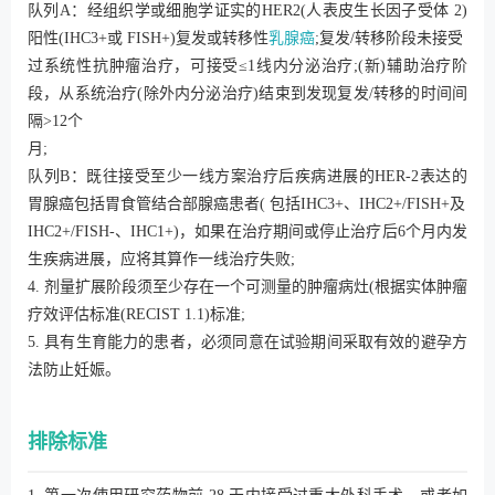
队列A：经组织学或细胞学证实的HER2(人表皮生长因子受体 2)
阳性(IHC3+或 FISH+)复发或转移性
乳腺癌
;复发/转移阶段未接受
过系统性抗肿瘤治疗，可接受≤1线内分泌治疗;(新)辅助治疗阶
段，从系统治疗(除外内分泌治疗)结束到发现复发/转移的时间间
隔>12个
月;
队列B：既往接受至少一线方案治疗后疾病进展的HER-2表达的
胃腺癌包括胃食管结合部腺癌患者( 包括IHC3+、IHC2+/FISH+及
IHC2+/FISH-、IHC1+)，如果在治疗期间或停止治疗后6个月内发
生疾病进展，应将其算作一线治疗失败;
4. 剂量扩展阶段须至少存在一个可测量的肿瘤病灶(根据实体肿瘤
疗效评估标准(RECIST 1.1)标准;
5. 具有生育能力的患者，必须同意在试验期间采取有效的避孕方
法防止妊娠。
排除标准